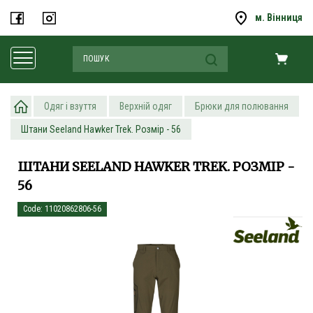
м. Вінниця
Одяг і взуття
Верхній одяг
Брюки для полювання
Штани Seeland Hawker Trek. Розмір - 56
ШТАНИ SEELAND HAWKER TREK. РОЗМІР -
56
Code: 11020862806-56