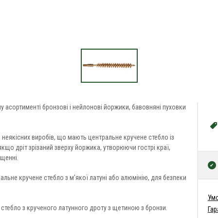
у асортименті бронзові і нейлонові йоржики, бавовняні пуховки
я неякісних виробів, що мають центральне кручене стебло із
кщо дріт зрізаний зверху йоржика, утворюючи гострі краї,
щенні.
льне кручене стебло з м'якої латуні або алюмінію, для безпеки
Умо
стебло з крученого латунного дроту з щетиною з бронзи.
Гар