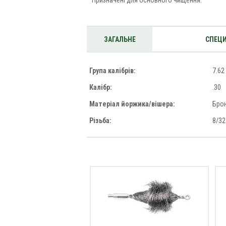
Призначені для основного чищення.
ЗАГАЛЬНЕ
СПЕЦИ
Група калібрів:
7.62
Калібр:
.30
Матеріал йоржика/вішера:
Бро
Різьба:
8/32