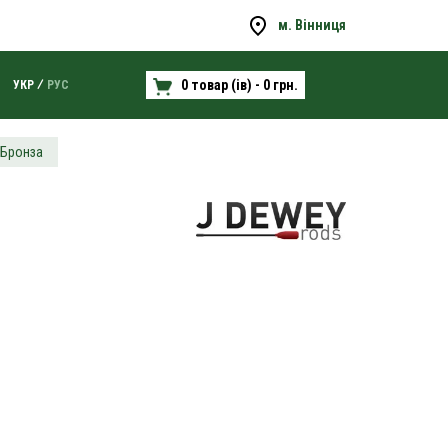
м. Вінниця
0 товар (ів) - 0 грн.
УКР
РУС
 Бронза