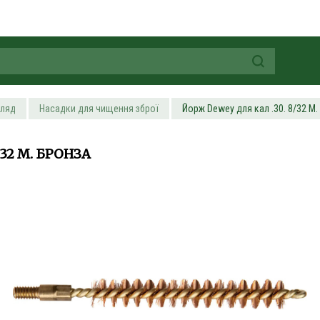
гляд
Насадки для чищення зброї
Йорж Dewey для кал .30. 8/32 M.
32 M. БРОНЗА