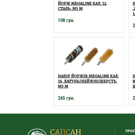
ЙОРЖ MEGALINE КАЛ. 12.
Н
СТАЛЬ. M5 M
.
1
108 грн.
2
НАБІР ЙОРЖІВ MEGALINE КАЛ.
Н
16. ЛАТУНЬ/НЕЙЛОН/ШЕРСТЬ.
8
M5 M
Ш
265 грн.
2
САПСАН
ПРОЕ