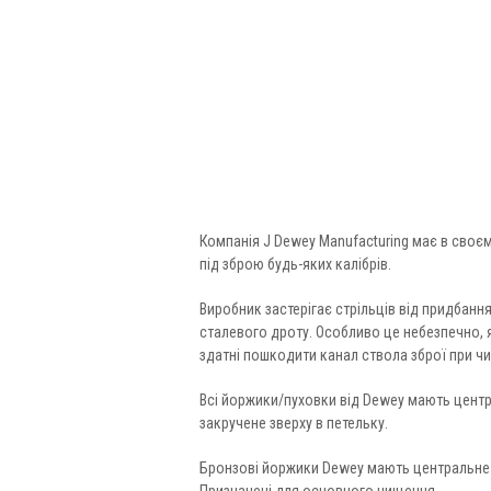
Компанія J Dewey Manufacturing має в своєм
під зброю будь-яких калібрів.
Виробник застерігає стрільців від придбанн
сталевого дроту. Особливо це небезпечно, я
здатні пошкодити канал ствола зброї при чи
Всі йоржики/пуховки від Dewey мають центра
закручене зверху в петельку.
Бронзові йоржики Dewey мають центральне 