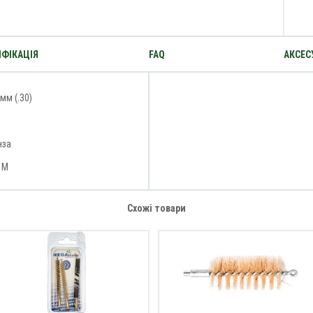
ФІКАЦІЯ
FAQ
АКСЕС
 мм (.30)
нза
 M
Схожі товари