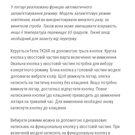
У ліхтарі реалізовано функцію автоматичного
запам'ятовування режиму. Модель запам'ятовує режим
освітлення, який ви використовували минулого разу, за
винятком строба. Також вона може зменшувати яскравість,
якщо її температура перевищує 65 градусів. Такий захід
необхідний для захисту від перегріву.
Керується Fenix TK26R за допомогою трьох кнопок. Кругла
кнопка у хвостовій частині варта включення чи вимкнення.
Овальна кнопка у хвостовій частині потрібна для вибору
конкретного режиму. Бічна кнопка у головній частині моделі
допомагає вибрати колір. Щоб увімкнути ліхтар, злегка
натисніть на тактичну кнопку без клацання. Якщо потрібно
вимкнути ліхтар, достатньо відпустити кнопку. Повне
натискання кнопки (до клацання) призводить до увімкнення
ліхтаря на тривалий час. Для вимкнення необхідно знову
натиснути кнопку до клацання.
Вибирати режими можна за допомогою одноразових
натискань на функціональну кнопку у хвостовій частині. При
включеній моделі натисніть на функціональну кнопку в