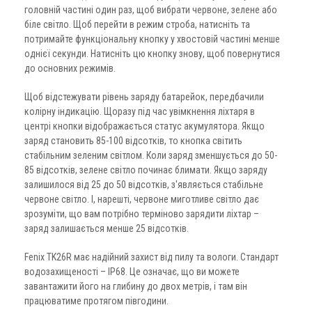
головній частині один раз, щоб вибрати червоне, зелене або
біле світло. Щоб перейти в режим строба, натисніть та
потримайте функціональну кнопку у хвостовій частині менше
однієї секунди. Натисніть цю кнопку знову, щоб повернутися
до основних режимів.
Щоб відстежувати рівень заряду батарейок, передбачили
колірну індикацію. Щоразу під час увімкнення ліхтаря в
центрі кнопки відображається статус акумулятора. Якщо
заряд становить 85-100 відсотків, то кнопка світить
стабільним зеленим світлом. Коли заряд зменшується до 50-
85 відсотків, зелене світло починає блимати. Якщо заряду
залишилося від 25 до 50 відсотків, з'являється стабільне
червоне світло. І, нарешті, червоне миготливе світло дає
зрозуміти, що вам потрібно терміново зарядити ліхтар –
заряд залишається менше 25 відсотків.
Fenix TK26R має надійний захист від пилу та вологи. Стандарт
водозахищеності – IP68. Це означає, що ви можете
завантажити його на глибину до двох метрів, і там він
працюватиме протягом півгодини.