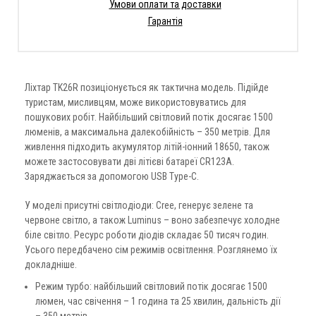
Умови оплати та доставки
Гарантія
Ліхтар TK26R позиціонується як тактична модель. Підійде
туристам, мисливцям, може використовуватись для
пошукових робіт. Найбільший світловий потік досягає 1500
люменів, а максимальна далекобійність – 350 метрів. Для
живлення підходить акумулятор літій-іонний 18650, також
можете застосовувати дві літієві батареї CR123A.
Заряджається за допомогою USB Type-C.
У моделі присутні світлодіоди: Cree, генерує зелене та
червоне світло, а також Luminus – воно забезпечує холодне
біле світло. Ресурс роботи діодів складає 50 тисяч годин.
Усього передбачено сім режимів освітлення. Розглянемо їх
докладніше.
Режим турбо: найбільший світловий потік досягає 1500
люмен, час свічення – 1 година та 25 хвилин, дальність дії