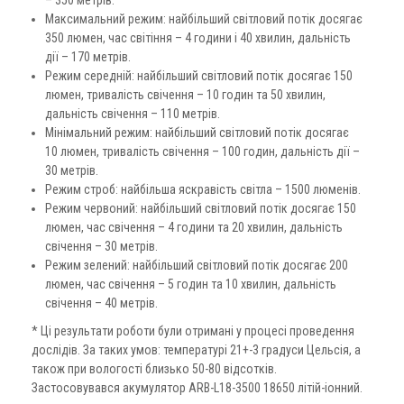
– 350 метрів.
Максимальний режим: найбільший світловий потік досягає
350 люмен, час світіння – 4 години і 40 хвилин, дальність
дії – 170 метрів.
Режим середній: найбільший світловий потік досягає 150
люмен, тривалість свічення – 10 годин та 50 хвилин,
дальність свічення – 110 метрів.
Мінімальний режим: найбільший світловий потік досягає
10 люмен, тривалість свічення – 100 годин, дальність дії –
30 метрів.
Режим строб: найбільша яскравість світла – 1500 люменів.
Режим червоний: найбільший світловий потік досягає 150
люмен, час свічення – 4 години та 20 хвилин, дальність
свічення – 30 метрів.
Режим зелений: найбільший світловий потік досягає 200
люмен, час свічення – 5 годин та 10 хвилин, дальність
свічення – 40 метрів.
* Ці результати роботи були отримані у процесі проведення
дослідів. За таких умов: температурі 21+-3 градуси Цельсія, а
також при вологості близько 50-80 відсотків.
Застосовувався акумулятор ARB-L18-3500 18650 літій-іонний.