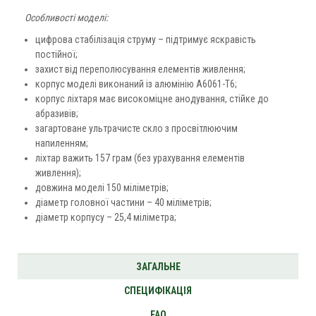
Особливості моделі:
цифрова стабілізація струму – підтримує яскравість
постійної;
захист від переполюсування елементів живлення;
корпус моделі виконаний із алюмінію А6061-Т6;
корпус ліхтаря має високоміцне анодування, стійке до
абразивів;
загартоване ультрачисте скло з просвітлюючим
напиленням;
ліхтар важить 157 грам (без урахування елементів
живлення);
довжина моделі 150 міліметрів;
діаметр головної частини – 40 міліметрів;
діаметр корпусу – 25,4 міліметра;
ЗАГАЛЬНЕ
СПЕЦИФІКАЦІЯ
FAQ