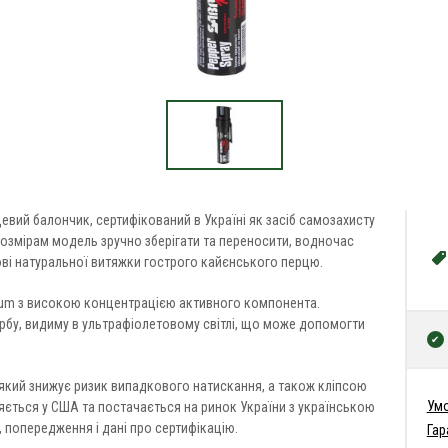
евий балончик, сертифікований в Україні як засіб самозахисту
розмірам модель зручно зберігати та переносити, водночас
ві натуральної витяжки гострого кайєнського перцю.
icum з високою концентрацією активного компонента.
рбу, видиму в ультрафіолетовому світлі, що може допомогти
кий знижує ризик випадкового натискання, а також кліпсою
Умо
ється у США та постачається на ринок України з українською
 попередження і дані про сертифікацію.
Гар