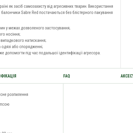
аїні як засіб самозахисту від агресивних тварин. Використання
 балончики Sabre Red постачаються без блістерного пакування
арин у межах дозволеного застосування;
го носіння;
 випадкового натискання;
 одязі або спорядженні;
е допомогти під час подальшої ідентифікації агресора.
ФІКАЦІЯ
FAQ
АКСЕС
усне розпилення
іпсою