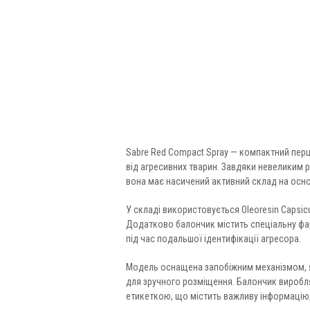
Sabre Red Compact Spray — компактний перц
від агресивних тварин. Завдяки невеликим 
вона має насичений активний склад на осно
У складі використовується Oleoresin Caps
Додатково балончик містить спеціальну фа
під час подальшої ідентифікації агресора.
Модель оснащена запобіжним механізмом, я
для зручного розміщення. Балончик виробля
етикеткою, що містить важливу інформацію,