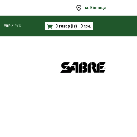
м. Вінниця
0 товар (ів) - 0 грн.
УКР
РУС