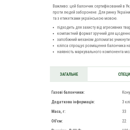
Важливо: цей балончик сертифікований в Укр
проти людей заборонене. Для ринку України
та з етикетками українською мовою.
підходить для захисту від агресивних тв
компактний формат зручний для щоденно
запобіжний механізм допомагає уникнути
кліпса спрощує розміщення балончика на
наявність маркувального компонента мож
ЗАГАЛЬНЕ
СПЕЦИ
Газові балончики:
Кон
Додаткова інформація:
З кл
Маса, г:
33
Об'єм:
22