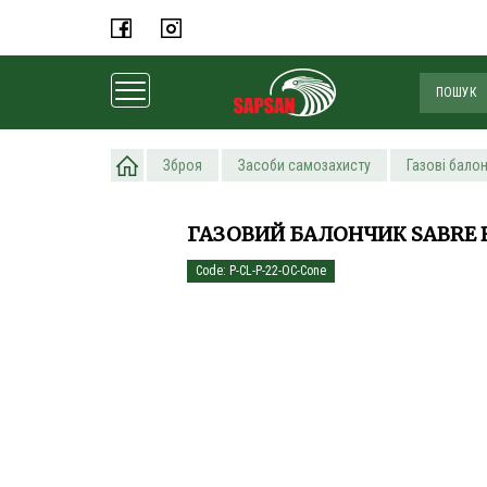
Головна
Зброя
Засоби самозахисту
Газові бало
ГАЗОВИЙ БАЛОНЧИК SABRE 
Code: P-CL-P-22-OC-Cone