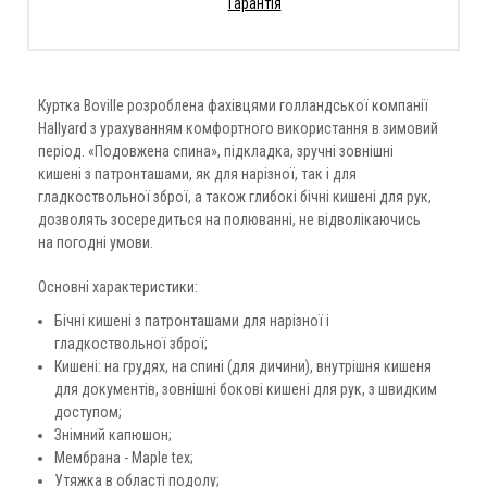
Гарантія
Куртка Boville розроблена фахівцями голландської компанії
Hallyard з урахуванням комфортного використання в зимовий
період. «Подовжена спина», підкладка, зручні зовнішні
кишені з патронташами, як для нарізної, так і для
гладкоствольної зброї, а також глибокі бічні кишені для рук,
дозволять зосередиться на полюванні, не відволікаючись
на погодні умови.
Основні характеристики:
Бічні кишені з патронташами для нарізної і
гладкоствольної зброї;
Кишені: на грудях, на спині (для дичини), внутрішня кишеня
для документів, зовнішні бокові кишені для рук, з швидким
доступом;
Знімний капюшон;
Мембрана - Maple tex;
Утяжка в області подолу;