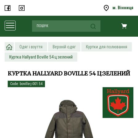
м. Вінниця
Одяг і взуття
Верхній одяг
Куртки для полювання
Куртка Hallyard Boville 54 ц:зелений
КУРТКА HALLYARD BOVILLE 54 Ц:ЗЕЛЕНИЙ
Code: boville-j-001 54