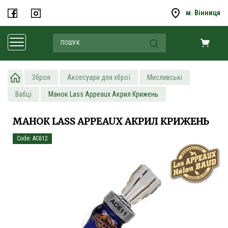
м. Вінниця
Зброя
Аксесуари для зброї
Мисливські
Вабці
Манок Lass Appeaux Акрил Крижень
МАНОК LASS APPEAUX АКРИЛ КРИЖЕНЬ
Code: AC612