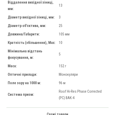
Віддалення вихідної зіниці,
13
мм:
Діаметр вихідної зіниці, мм:
3
Діаметр об'єктива, мм:
25
Довжина/Габарити:
105 мм
Кратність (збільшення), Max:
10
Мінімальна відстань
5
фокусування, м:
Маса:
152 г
Оптичні прилади:
Монокуляри
Поле зору на 1000 м:
96 м
Roof Hi-Res Phase Corrected
Система призм:
(PC) BAK-4
Схожі товари