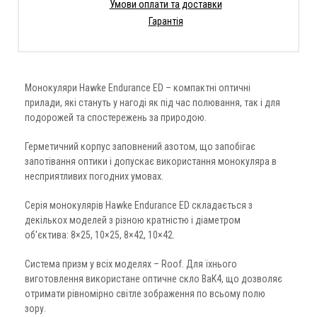
Умови оплати та доставки
Гарантія
Монокуляри Hawke Endurance ED – компактні оптичні
прилади, які стануть у нагоді як під час полювання, так і для
подорожей та спостережень за природою.
Герметичний корпус заповнений азотом, що запобігає
запотівання оптики і допускає використання монокуляра в
несприятливих погодних умовах.
Серія монокулярів Hawke Endurance ED складається з
декількох моделей з різною кратністю і діаметром
об'єктива: 8×25, 10×25, 8×42, 10×42.
Система призм у всіх моделях – Roof. Для їхнього
виготовлення використане оптичне скло BaK4, що дозволяє
отримати рівномірно світле зображення по всьому полю
зору.