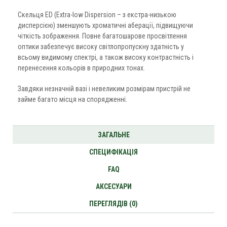
Скельця ED (Extra-low Dispersion – з екстра-низькою
дисперсією) зменшують хроматичні аберації, підвищуючи
чіткість зображення. Повне багатошарове просвітлення
оптики забезпечує високу світлопропускну здатність у
всьому видимому спектрі, а також високу контрастність і
перенесення кольорів в природних тонах.
Завдяки незначній вазі і невеликим розмірам пристрій не
займе багато місця на спорядженні.
ЗАГАЛЬНЕ
СПЕЦИФІКАЦІЯ
FAQ
АКСЕСУАРИ
ПЕРЕГЛЯДІВ (0)