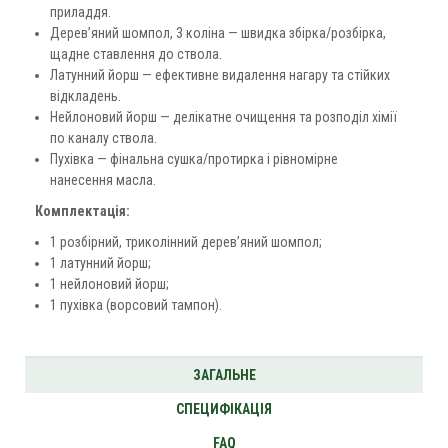
приладдя.
Дерев’яний шомпол, 3 коліна — швидка збірка/розбірка,
щадне ставлення до ствола.
Латунний йорш — ефективне видалення нагару та стійких
відкладень.
Нейлоновий йорш — делікатне очищення та розподіл хімії
по каналу ствола.
Пухівка — фінальна сушка/протирка і рівномірне
нанесення масла.
Комплектація:
1 розбірний, триколінний дерев’яний шомпол;
1 латунний йорш;
1 нейлоновий йорш;
1 пухівка (ворсовий тампон).
ЗАГАЛЬНЕ
СПЕЦИФІКАЦІЯ
FAQ