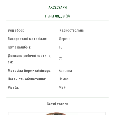
АКСЕСУАРИ
ПЕРЕГЛЯДІВ (0)
Вид зброї:
Гладкоствольна
Використані матеріали:
Дерево
Група калібрів:
16
Довжина робочої частини,
70
см:
Матеріал йоржика/вішера:
Бавовна
Наявність обплетення:
Немає
Різьба:
M5 F
Схожі товари