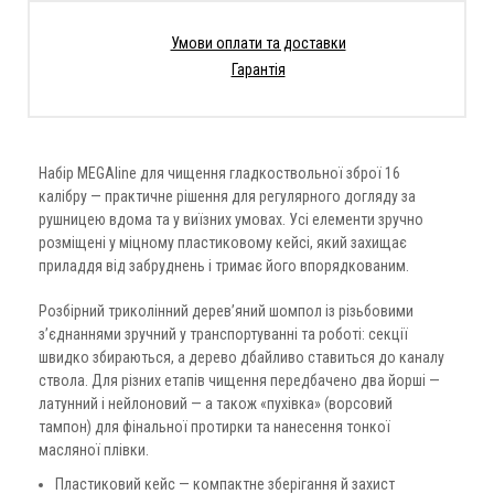
Умови оплати та доставки
Гарантія
Набір MEGAline для чищення гладкоствольної зброї 16
калібру — практичне рішення для регулярного догляду за
рушницею вдома та у виїзних умовах. Усі елементи зручно
розміщені у міцному пластиковому кейсі, який захищає
приладдя від забруднень і тримає його впорядкованим.
Розбірний триколінний дерев’яний шомпол із різьбовими
з’єднаннями зручний у транспортуванні та роботі: секції
швидко збираються, а дерево дбайливо ставиться до каналу
ствола. Для різних етапів чищення передбачено два йорші —
латунний і нейлоновий — а також «пухівка» (ворсовий
тампон) для фінальної протирки та нанесення тонкої
масляної плівки.
Пластиковий кейс — компактне зберігання й захист