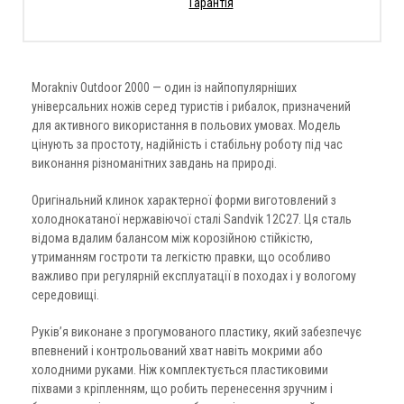
Гарантія
Morakniv Outdoor 2000 — один із найпопулярніших
універсальних ножів серед туристів і рибалок, призначений
для активного використання в польових умовах. Модель
цінують за простоту, надійність і стабільну роботу під час
виконання різноманітних завдань на природі.
Оригінальний клинок характерної форми виготовлений з
холоднокатаної нержавіючої сталі Sandvik 12C27. Ця сталь
відома вдалим балансом між корозійною стійкістю,
утриманням гостроти та легкістю правки, що особливо
важливо при регулярній експлуатації в походах і у вологому
середовищі.
Руків’я виконане з прогумованого пластику, який забезпечує
впевнений і контрольований хват навіть мокрими або
холодними руками. Ніж комплектується пластиковими
піхвами з кріпленням, що робить перенесення зручним і