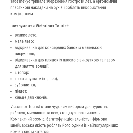
забезпечує тривале збереження гостроти лез, а ергономічні
пластикові накладки на руків’ї роблять використання
комфортним.
Інструменти Victorinox Tourist:
велике лезо;
мале лезо;
відкривачка для консервних банок із маленькою
викруткою;
відкривачка для пляшок із пласкою викруткою та пазом
для зняття ізоляції;
штопор;
шило з вушком (кернер);
зубочистка;
пінцет;
кільце для ключів.
Victorinox Tourist стане чудовим вибором для туристів,
рибалок, мисливців та всіх, хто цінує практичність.
Компактний розмір, багатофункціональність і фірмова
швейцарська якість роблять його одним із найпопулярніших
ножів у своїй категорії.