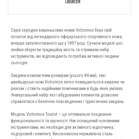
Гарантія
Серія середніх кишенькових ножів Victorinox бере свій
початок від легендарного офіцерського спортивного ножа,
вперше запатентованого ще у 1897 році. Сучасні моделі цієї
лінійки зберегли традиційну якість та отримали набір
інструментів, які відповідають потребам активної людини
сьогодні.
Завдяки компактним розмірам (усього 84 мм), такі
швейцарські ножі Victorinox легко поміщаються в кишеню чи
рюкзак і стають надійними помічниками в будь-яких умовах.
Універсальний набір лез і вбудованих елементів дозволяє
справлятися з безліччю повсякденних і туристичних завдань.
Модель Victorinox Tourist — це оптимальне поєднання
функціональності та зручності. Ніж оснащений основними
інструментами, які необхідні для активного відпочинку,
подорожей і кемпінгу. Високоякісна нержавіюча сталь