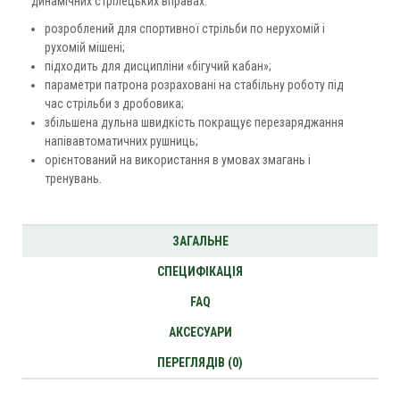
динамічних стрілецьких вправах.
розроблений для спортивної стрільби по нерухомій і
рухомій мішені;
підходить для дисципліни «бігучий кабан»;
параметри патрона розраховані на стабільну роботу під
час стрільби з дробовика;
збільшена дульна швидкість покращує перезаряджання
напівавтоматичних рушниць;
орієнтований на використання в умовах змагань і
тренувань.
ЗАГАЛЬНЕ
СПЕЦИФІКАЦІЯ
FAQ
АКСЕСУАРИ
ПЕРЕГЛЯДІВ (0)