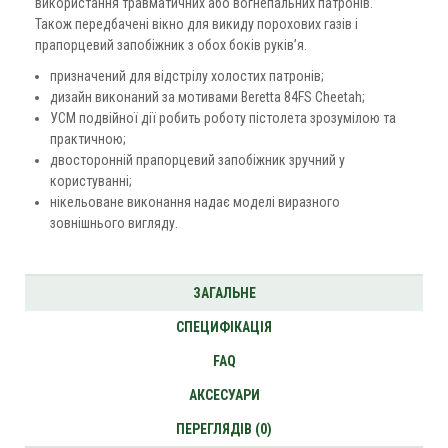
використання травматичних або вогнепальних патронів.
Також передбачені вікно для викиду порохових газів і
прапорцевий запобіжник з обох боків руків’я.
призначений для відстрілу холостих патронів;
дизайн виконаний за мотивами Beretta 84FS Cheetah;
УСМ подвійної дії робить роботу пістолета зрозумілою та
практичною;
двосторонній прапорцевий запобіжник зручний у
користуванні;
нікельоване виконання надає моделі виразного
зовнішнього вигляду.
ЗАГАЛЬНЕ
СПЕЦИФІКАЦІЯ
FAQ
АКСЕСУАРИ
ПЕРЕГЛЯДІВ (0)