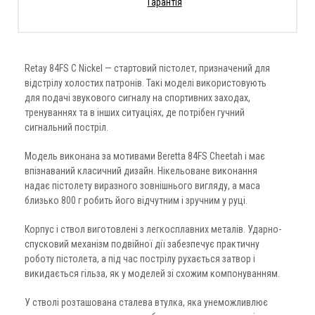
Гарантія
Retay 84FS C Nickel — стартовий пістолет, призначений для
відстрілу холостих патронів. Такі моделі використовують
для подачі звукового сигналу на спортивних заходах,
тренуваннях та в інших ситуаціях, де потрібен гучний
сигнальний постріл.
Модель виконана за мотивами Beretta 84FS Cheetah і має
впізнаваний класичний дизайн. Нікельоване виконання
надає пістолету виразного зовнішнього вигляду, а маса
близько 800 г робить його відчутним і зручним у руці.
Корпус і ствол виготовлені з легкосплавних металів. Ударно-
спусковий механізм подвійної дії забезпечує практичну
роботу пістолета, а під час пострілу рухається затвор і
викидається гільза, як у моделей зі схожим компонуванням.
У стволі розташована сталева втулка, яка унеможливлює