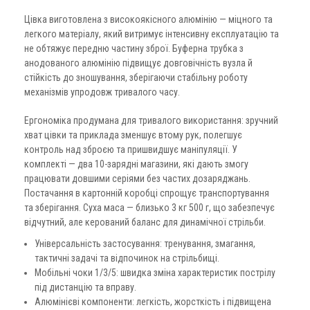
Цівка виготовлена з високоякісного алюмінію — міцного та
легкого матеріалу, який витримує інтенсивну експлуатацію та
не обтяжує передню частину зброї. Буферна трубка з
анодованого алюмінію підвищує довговічність вузла й
стійкість до зношування, зберігаючи стабільну роботу
механізмів упродовж тривалого часу.
Ергономіка продумана для тривалого використання: зручний
хват цівки та приклада зменшує втому рук, полегшує
контроль над зброєю та пришвидшує маніпуляції. У
комплекті — два 10-зарядні магазини, які дають змогу
працювати довшими серіями без частих дозаряджань.
Постачання в картонній коробці спрощує транспортування
та зберігання. Суха маса — близько 3 кг 500 г, що забезпечує
відчутний, але керований баланс для динамічної стрільби.
Універсальність застосування: тренування, змагання,
тактичні задачі та відпочинок на стрільбищі.
Мобільні чоки 1/3/5: швидка зміна характеристик пострілу
під дистанцію та вправу.
Алюмінієві компоненти: легкість, жорсткість і підвищена