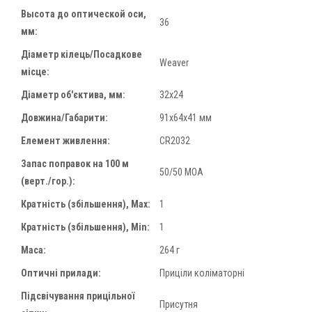
Высота до оптической оси,
36
мм:
Діаметр кілець/Посадкове
Weaver
місце:
Діаметр об'єктива, мм:
32x24
Довжина/Габарити:
91х64х41 мм
Елемент живлення:
CR2032
Запас поправок на 100 м
50/50 MOA
(верт./гор.):
Кратність (збільшення), Max:
1
Кратність (збільшення), Min:
1
Маса:
264 г
Оптичні прилади:
Приціли коліматорні
Підсвічування прицільної
Присутня