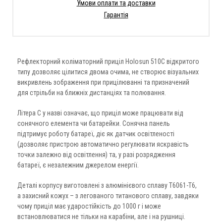
Умови оплати та доставки
Гарантія
Рефлекторний коліматорний приціл Holosun 510C відкритого
типу дозволяє цілитися двома очима, не створює візуальних
викривлень зображення при прицілюванні та призначений
для стрільби на ближніх дистанціях та полювання.
Літера C у назві означає, що приціл може працювати від
сонячного елемента чи батарейки. Сонячна панель
підтримує роботу батареї, діє як датчик освітленості
(дозволяє пристрою автоматично регулювати яскравість
точки залежно від освітлення) та, у разі розрядження
батареї, є незалежним джерелом енергії.
Деталі корпусу виготовлені з алюмінієвого сплаву T6061-T6,
а захисний кожух – з легованого титанового сплаву, завдяки
чому приціл має ударостійкість до 1000 г і може
встановлюватися не тільки на карабіни, але і на рушниці.