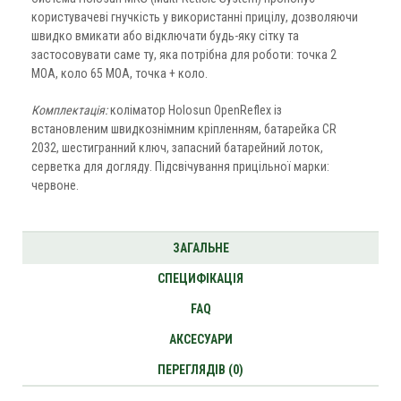
користувачеві гнучкість у використанні прицілу, дозволяючи
швидко вмикати або відключати будь-яку сітку та
застосовувати саме ту, яка потрібна для роботи: точка 2
MOA, коло 65 MOA, точка + коло.
Комплектація:
коліматор Holosun OpenReflex із
встановленим швидкознімним кріпленням, батарейка CR
2032, шестигранний ключ, запасний батарейний лоток,
серветка для догляду. Підсвічування прицільної марки:
червоне.
ЗАГАЛЬНЕ
СПЕЦИФІКАЦІЯ
FAQ
АКСЕСУАРИ
ПЕРЕГЛЯДІВ (0)