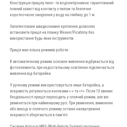
Конструкція прицілу пило- та водонепроникна: гарантований
повний захист від контакту з пилом та безпечне
короткочасне занурення у воду на глибину до 1 м.
Запатентоване швидкознімне кріплення дозволяє
встановити приціл на планку Weaver/Picatinny без
використання будь-яких інструментів.
Приціл має кілька режимів роботи.
В автоматичному режимі основне живлення відбувається від
фотоелемента, при недостатньому освітленні підключається
живлення від батарейки.
У ручному режимі використовується лише батарейка, а
яскравість регулюється кнопками «-» та «+». Після 10 хвилин
бездіяльності приціл переходить у сплячий режим, але він
увімкнеться при найменшому русі. При увімкненні, вимкненні
або виході зі сплячого режиму останні налаштування
яскравості зберігаються в пам'яті.
Система Holosun MRS (Multi-Reticle System) пропонує