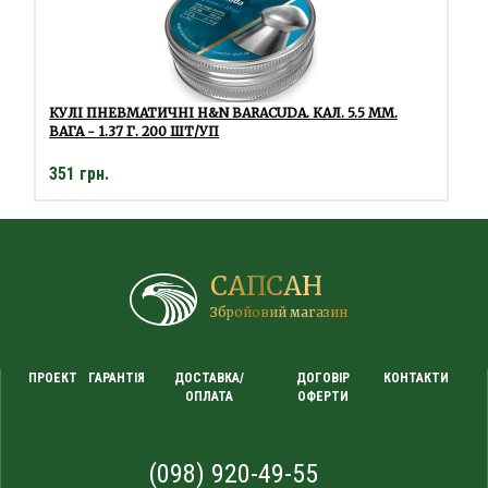
КУЛІ ПНЕВМАТИЧНІ H&N BARACUDA. КАЛ. 5.5 ММ.
ВАГА - 1.37 Г. 200 ШТ/УП
351 грн.
САПСАН
Збройовий магазин
ПРОЕКТ
ГАРАНТІЯ
ДОСТАВКА/
ДОГОВІР
КОНТАКТИ
ОПЛАТА
ОФЕРТИ
(098) 920-49-55