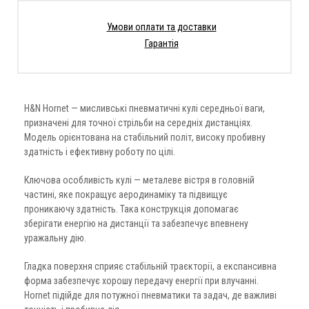
Умови оплати та доставки
Гарантія
H&N Hornet — мисливські пневматичні кулі середньої ваги,
призначені для точної стрільби на середніх дистанціях.
Модель орієнтована на стабільний політ, високу пробивну
здатність і ефективну роботу по цілі.
Ключова особливість кулі — металеве вістря в головній
частині, яке покращує аеродинаміку та підвищує
проникаючу здатність. Така конструкція допомагає
зберігати енергію на дистанції та забезпечує впевнену
уражальну дію.
Гладка поверхня сприяє стабільній траєкторії, а експансивна
форма забезпечує хорошу передачу енергії при влучанні.
Hornet підійде для потужної пневматики та задач, де важливі