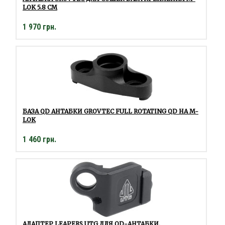
LOK 5.8 СМ
1 970 грн.
БАЗА QD АНТАБКИ GROVTEC FULL ROTATING QD НА M-
LOK
1 460 грн.
АДАПТЕР LEAPERS UTG ДЛЯ OD-АНТАБКИ.