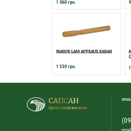
1 060 грн.
9
МАНОК LASS APPEAUX КАБАН
М
1 530 грн.
1
САПСАН
ПРОЕ
Оружейный магазин
(09
email