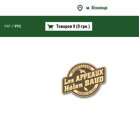
м. Вінниця
Товаров 0 (0 грн.)
УКР
РУС