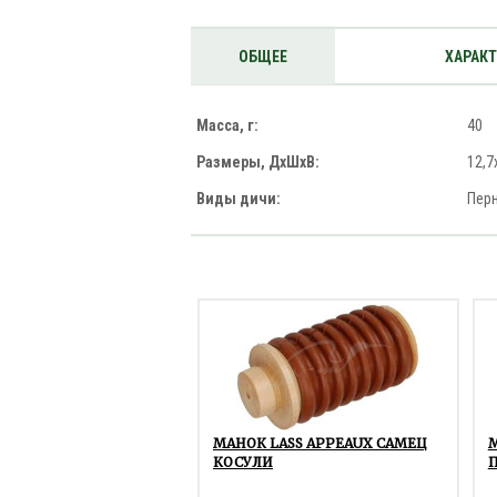
ОБЩЕЕ
ХАРАК
Масса, г:
40
Размеры, ДхШхВ:
12,7
Виды дичи:
Пер
МАНОК LASS APPEAUX САМЕЦ
М
КОСУЛИ