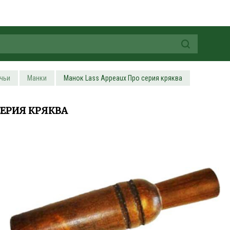
чьи
Манки
Манок Lass Appeaux Про серия кряква
СЕРИЯ КРЯКВА