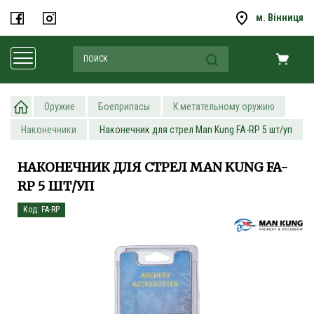
м. Вінниця
Оружие
Боеприпасы
К метательному оружию
Наконечники
Наконечник для стрел Man Kung FA-RP 5 шт/уп
НАКОНЕЧНИК ДЛЯ СТРЕЛ MAN KUNG FA-
RP 5 ШТ/УП
Код: FA-RP