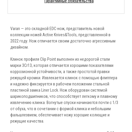
Гарантийные обязательства
Varan — это складной EDC-нож, представитель новой
коллекции ножей Active Knives&Tools, представленной в
2022 году. Нож отличается своим достаточно агрессивным
дизайном.
Клинок профиля Clip Point выполнен из недорогой стали
марки 3Cr13, которая отличается хорошими показателями
коррозионной устойчивости, а также простотой правки
режущей кромки. Извлекается клинок с помощью флиппера
и надежно фиксируется в рабочем положении стальной
пластиной замка Liner Lock. Нож оборудован системой
шарикоподшипников, что способствует легкому и плавному
извлечению клинка. Вогнутые спуски начинаются почти с 1/3
от обуха, что в сочетании с формой клинка и небольшим
фальшлезвием, обеспечивает ножу хорошие колющие и
режущие качества.