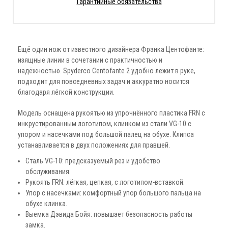
Гарантийные обязательства
Ещё один нож от известного дизайнера Фрэнка Центофанте:
изящные линии в сочетании с практичностью и
надёжностью. Spyderco Centofante 2 удобно лежит в руке,
подходит для повседневных задач и аккуратно носится
благодаря лёгкой конструкции.
Модель оснащена рукоятью из упрочнённого пластика FRN с
инкрустированным логотипом, клинком из стали VG-10 с
упором и насечками под большой палец на обухе. Клипса
устанавливается в двух положениях для правшей.
Сталь VG-10: предсказуемый рез и удобство
обслуживания.
Рукоять FRN: лёгкая, цепкая, с логотипом-вставкой.
Упор с насечками: комфортный упор большого пальца на
обухе клинка.
Выемка Дэвида Бойя: повышает безопасность работы
замка.