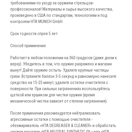
требованиями по уходу за оружием стрельцов-
профессионалов! Материалы и сырье высокого качества,
произведено в США по стандартам, технологиям и под
контролем НТА MUNICH GmbH.
Срок годности спрея 5 лет.
Способ приминения
Работает в любом положении на 360 градусов (даже дном к
верху). Убедитесь в том, что оружие разряжено и магазин
вынут! Дайте оружию остыть. Удалите крупные частицы
грязи. Встряхните баллон 3-5 секунд и равномерно нанесите
средство на 15-25 минут, удалите остатки очистителя с
поверхности. При сильных загрязнениях воспользуйтесь
щеткой или ершиком для чистки оружия (время
механической чистки зависит от степени загрязнения).
После применения рекомендуется нейтрализовать
агрессивные остатки с помощью очистителя -
обезжириватель «НТА DEGREASER & CLEANER» и обработать
оружие маслами «HTA NEUTRAL SYNTHETIC OIL» или «HTA