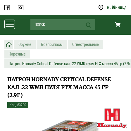
м. Вінниця
Оружие
Боеприпасы
Огнестрельные
Нарезные
Патрон Hornady Critical Defense кал .22 WMR пуля FTX масса 45 гр (2.9г
ПАТРОН HORNADY CRITICAL DEFENSE
КАЛ .22 WMR ПУЛЯ FTX МАССА 45 ГР
(2.9Г)
Код: 83200