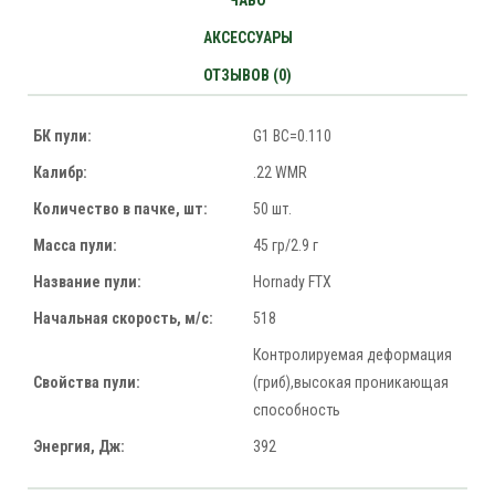
ЧАВО
АКСЕССУАРЫ
ОТЗЫВОВ (0)
БК пули:
G1 BC=0.110
Калибр:
.22 WMR
Количество в пачке, шт:
50 шт.
Масса пули:
45 гр/2.9 г
Название пули:
Hornady FTX
Начальная скорость, м/с:
518
Контролируемая деформация
Свойства пули:
(гриб),высокая проникающая
способность
Энергия, Дж:
392