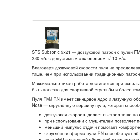
STS Subsonic 9x21 — дозвуковой патрон с пулей FM
280 м/с с допустимым отклонением +/-10 м/с.
Благодаря дозвуковой скорости пуля не преодолева
тише, чем при использовании традиционных патрон
Максимально тихая работа достигается при исполь
быть полезно для спортивной стрельбы и более ко
Пуля FMJ RN имеет свинцовое ядро и латунную обо
Nose — скруглённую вершину пули, которая способ
дозвуковая скорость делает выстрел тише п
при использовании с глушителем позволяет п
меньший импульс отдачи помогает комфортне
скруглённая форма пули RN способствует лё
пуля FMJ с латунной оболочкой отличается