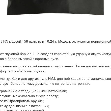
J RN массой 158 гран, или 10,24 г. Модель отличается пониженно
ет звуковой барьер и не создаёт характерную ударную акустическу
ов с более высокой скоростью пули.
зовании патрона в комбинации с глушителем. Также дозвуковой па
мфортного контроля оружия.
лочку. Как и для других пуль FMJ, для неё характерна минималь
ствует более лёгкому досыланию патрона в патронник.
о сравнению с традиционными патронами;
олучить максимально тихую работу;
е контролировать оружие;
гкому досыланию в патронник;
 минимальной деформацией.