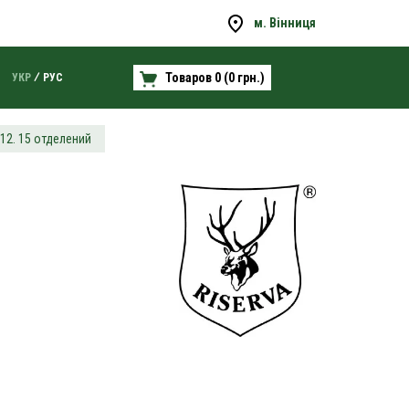
м. Вінниця
Товаров 0 (0 грн.)
УКР
РУС
 12. 15 отделений