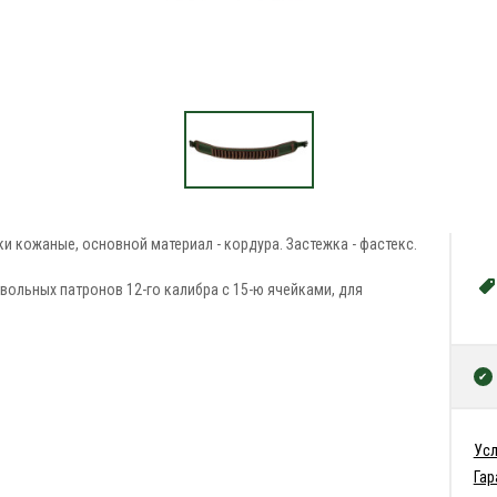
ки кожаные, основной материал - кордура. Застежка - фастекс.
твольных патронов 12-го калибра с 15-ю ячейками, для
Усл
Гар