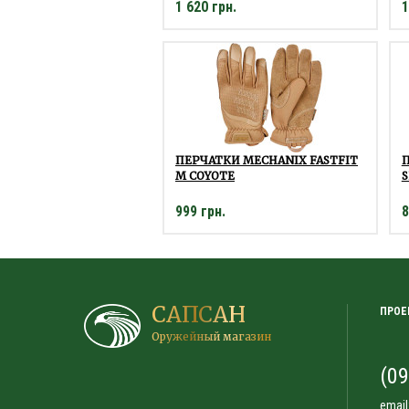
1 620 грн.
1
ПЕРЧАТКИ MECHANIX FASTFIT
M COYOTE
S
999 грн.
8
САПСАН
ПРОЕ
Оружейный магазин
(09
email