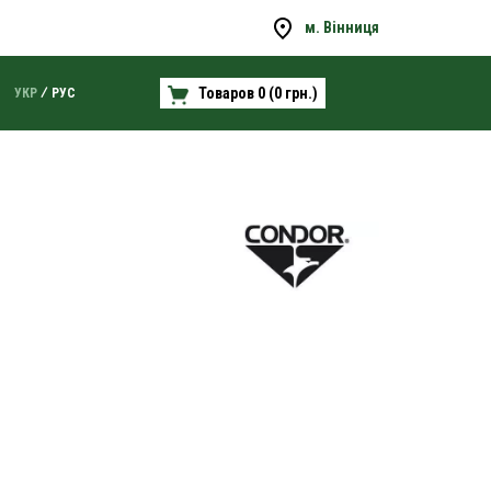
м. Вінниця
Товаров 0 (0 грн.)
УКР
РУС