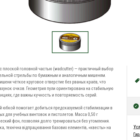
 с плоской головной частью (wadcutter) — практичный выбор
тельной стрельбы по бумажным и аналогичным мишеням.
ишени чёткое круговое отверстие без рваных краёв, что
ахунок очков. Геометрия пули ориентирована на стабильную
нциях, где важны кучность и повторяемость серий.
й юбкой помогает добиться предсказуемой стабилизации в
ых для учебных винтовок и пистолетов. Масса 0,50 г
еский фон, позволяя долго тренироваться без утомления.
Усл
, технічна відпрацювання базових елементів, «квесты» на
Гар