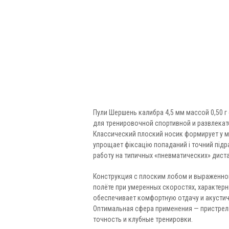
Пули Шершень калибра 4,5 мм массой 0,50 г
для тренировочной спортивной и развлека
Классический плоский носик формирует у м
упрощает фіксацію попаданий і точний підр
работу на типичных «пневматических» диста
Конструкция с плоским лобом и выраженно
полёте при умеренных скоростях, характерн
обеспечивает комфортную отдачу и акустич
Оптимальная сфера применения — пристрелка
точность и клубные тренировки.