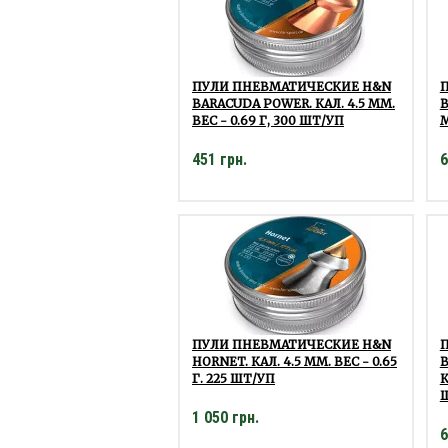
ПУЛИ ПНЕВМАТИЧЕСКИЕ H&N
BARACUDA POWER. КАЛ. 4.5 ММ.
B
ВЕС - 0.69 Г, 300 ШТ/УП
М
451 грн.
6
ПУЛИ ПНЕВМАТИЧЕСКИЕ H&N
HORNET. КАЛ. 4.5 ММ. ВЕС - 0.65
B
Г. 225 ШТ/УП
К
1 050 грн.
6