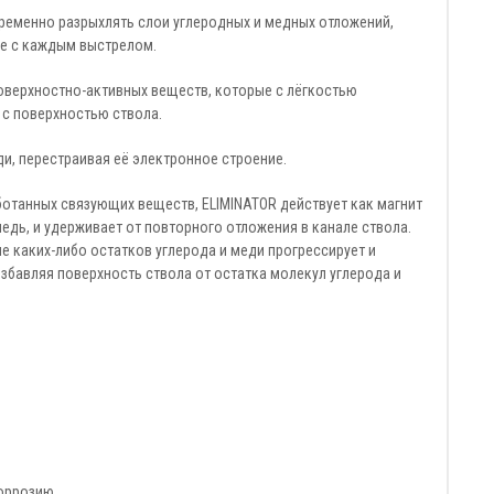
еменно разрыхлять слои углеродных и медных отложений,
ке с каждым выстрелом.
оверхностно-активных веществ, которые с лёгкостью
 с поверхностью ствола.
ди, перестраивая её электронное строение.
отанных связующих веществ, ELIMINATOR действует как магнит
медь, и удерживает от повторного отложения в канале ствола.
 каких-либо остатков углерода и меди прогрессирует и
збавляя поверхность ствола от остатка молекул углерода и
оррозию