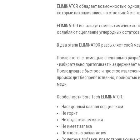
ELIMINATOR обладает возможностью одновр
которые накапливались на ствольной стен
ELIMINATOR использует смесь химических п
ослабляют сцепление углеродных остатков
В два этапа ELIMINATOR разрыхляет слой ме
После этого, с помощью специально разраб
- избирательно притягивает и задерживает 
Последующее быстрое и простое извлечение
происходит беспрепятственно, полностью и
меди.
Особенности Bore Tech ELIMINATOR:
Насадочный клапан со щелчком
Не горит
Не содержит аммиака
Не имеет запаха
Полностью разлагается
Содержит добавки, предотвращающие к