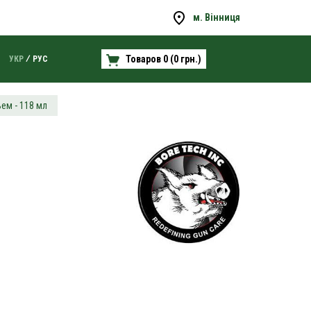
м. Вінниця
Товаров 0 (0 грн.)
УКР
РУС
ем - 118 мл