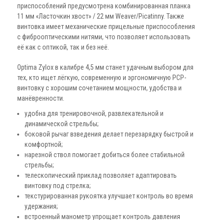
приспособлений предусмотрена комбинированная планка
11 мм «Ласточкин хвост» / 22 мм Weaver/Picatinny. Также
винтовка имеет механические прицельные приспособления
с фиброоптическими нитями, что позволяет использовать
её как с оптикой, так и без неё.
Optima Zylox в калибре 4,5 мм станет удачным выбором для
тех, кто ищет лёгкую, современную и эргономичную PCP-
винтовку с хорошим сочетанием мощности, удобства и
манёвренности.
удобна для тренировочной, развлекательной и
динамической стрельбы;
боковой рычаг взведения делает перезарядку быстрой и
комфортной;
нарезной ствол помогает добиться более стабильной
стрельбы;
телескопический приклад позволяет адаптировать
винтовку под стрелка;
текстурированная рукоятка улучшает контроль во время
удержания;
встроенный манометр упрощает контроль давления