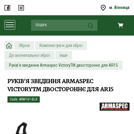
м. Вінниця
Зброя
Комплектуючі для зброї
До вогнепальної зброї
Інше
Руків'я зведення Armaspec VictoryTM двостороннє для AR15
РУКІВ'Я ЗВЕДЕННЯ ARMASPEC
VICTORYTM ДВОСТОРОННЄ ДЛЯ AR15
Code: ARM161-BLK