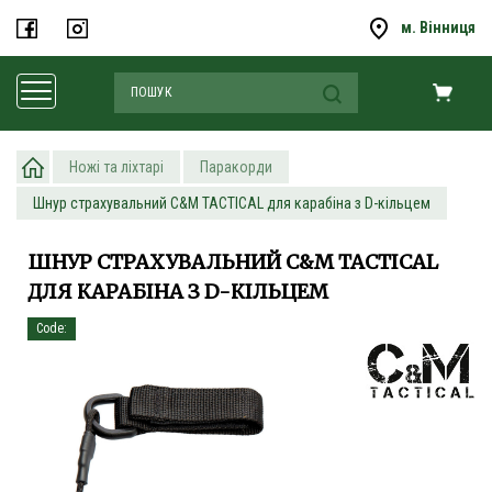
м. Вінниця
Ножі та ліхтарі
Паракорди
Шнур страхувальний C&M TACTICAL для карабіна з D-кільцем
ШНУР СТРАХУВАЛЬНИЙ C&M TACTICAL
ДЛЯ КАРАБІНА З D-КІЛЬЦЕМ
Code: