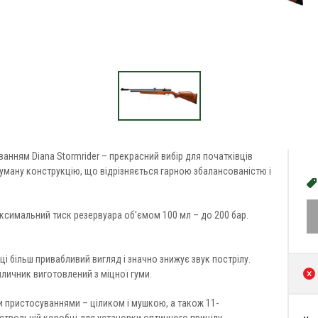
анням Diana Stormrider – прекрасний вибір для початківців
думану конструкцію, що відрізняється гарною збалансованістю і
аксимальний тиск резервуара об'ємом 100 мл – до 200 бар.
і більш привабливий вигляд і значно знижує звук пострілу.
личник виготовлений з міцної гуми.
 пристосуваннями – ціликом і мушкою, а також 11-