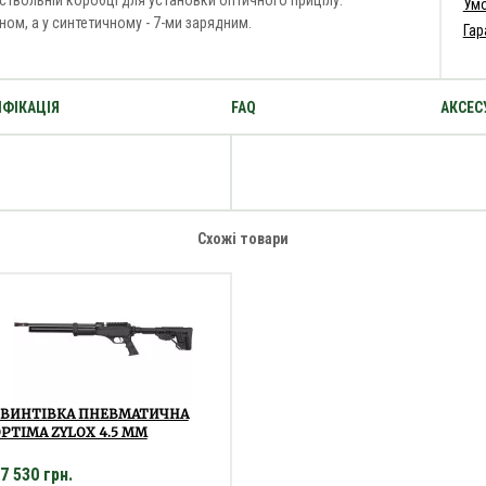
ствольній коробці для установки оптичного прицілу.
Умо
ом, а у синтетичному - 7-ми зарядним.
Гар
ФІКАЦІЯ
FAQ
АКСЕС
Схожі товари
ГВИНТІВКА ПНЕВМАТИЧНА
PTIMA ZYLOX 4.5 ММ
7 530 грн.