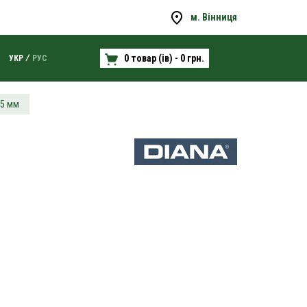
м. Вінниця
0 товар (ів) - 0 грн.
УКР
РУС
,5 мм