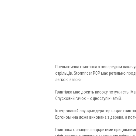
Пневматична гвинтівка з попереднім накачув
стрільців. Stormrider PCP має ретельно про
легкою вагою.
Гвинтівка має досить високу потужність. М
Спусковий гачок – одноступінчатий.
Інтегрований саундмодератор надає гвинтівц
Ергономічна ложа виконана з дерева, а поти
Гвинтівка оснащена відкритими прицільними