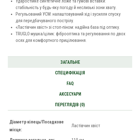
Ударостійке синтетичне ложе та гумові вставки:
стабільність у будь-яку погоду й неслизькі зони хвату.
Регульований УСМ: налаштовуваний хід і зусилля спуску
для передбачуваного пострілу.
«Ластівчин хвіст» зі стоп-піном: надійна база під оптику.
TRUGLO мушка/цілик: фіброоптика та регулювання по двох
осях для комфортного прицілювання.
ЗАГАЛЬНЕ
СПЕЦИФІКАЦІЯ
FAQ
АКСЕСУАРИ
ПЕРЕГЛЯДІВ (0)
Діаметр кілець/Посадкове
Ластівчин хвіст
місце: