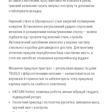
вставки з насічками, щоб гвинтівка не ковзала в руках;
гумовий затильник гасить імпульс пострілу та допомагає
стабілізувати вкладку.
Нарізний ствол зі зброярської сталі закритий полімерним
кожухом. Встановлено регульований ударно-спусковий
механізм із розширеними налаштуваннями спуску — можна
підібрати хід і зусилля під власний стиль стрільби.
Автоматичний запобіжник винесено у верхню частину
ствольної коробки для швидкого доступу. Для монтажу
оптичних прицілів передбачена база «ластівчин хвіст», а
стоп-пін запобігає сповзанню кронштейна від віддачі.
Механічні прицільні пристрої — регульовані мушка та цілик
TRUGLO з фіброоптичними нитками — налаштовуються по
вертикалі й горизонталі та забезпечують чітку прицільну
картину навіть за слабкого освітлення.
HATSAN Vortex: плавніша робота, менше вібрацій і віддачі,
підвищений ресурс.
Скелетний приклад і пістолетна рукоятка: зменшена маса,
зручний хват і контроль.