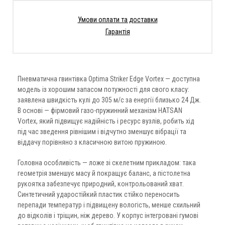
Умови оплати та доставки
Гарантія
Пневматична гвинтівка Optima Striker Edge Vortex — доступна
модель із хорошим запасом потужності для свого класу:
заявлена швидкість кулі до 305 м/с за енергії близько 24 Дж.
В основі — фірмовий газо-пружинний механізм HATSAN
Vortex, який підвищує надійність і ресурс вузлів, робить хід
під час зведення рівнішим і відчутно зменшує вібрації та
віддачу порівняно з класичною витою пружиною.
Головна особливість — ложе зі скелетним прикладом: така
геометрія зменшує масу й покращує баланс, а пістолетна
рукоятка забезпечує природний, контрольований хват.
Синтетичний ударостійкий пластик стійко переносить
перепади температур і підвищену вологість, менше схильний
до відколів і тріщин, ніж дерево. У корпус інтегровані гумові