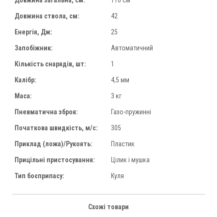
Довжина загальна, см:
110 см
Довжина ствола, см:
42
Енергія, Дж:
25
Запобіжник:
Автоматичний
Кількість снарядів, шт:
1
Калібр:
4,5 мм
Маса:
3 кг
Пневматична зброя:
Газо-пружинні
Початкова швидкість, м/с:
305
Приклад (ложа)/Рукоять:
Пластик
Прицільні пристосування:
Цілик і мушка
Тип боєприпасу:
Куля
Схожі товари