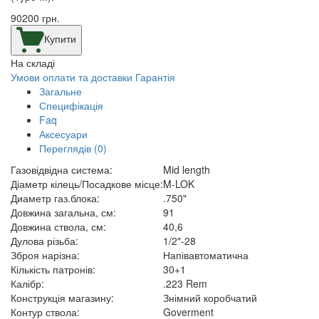
90200
грн.
Купити
На складі
Умови оплати та доставки
Гарантія
Загальне
Специфікація
Faq
Аксесуари
Переглядів (0)
Газовідвідна система:
Mid length
Діаметр кілець/Посадкове місце:
M-LOK
Диаметр газ.блока:
.750"
Довжина загальна, см:
91
Довжина ствола, см:
40,6
Дулова різьба:
1/2"-28
Зброя нарізна:
Напівавтоматична
Кількість патронів:
30+1
Калібр:
.223 Rem
Конструкція магазину:
Знімний коробчатий
Контур ствола:
Goverment