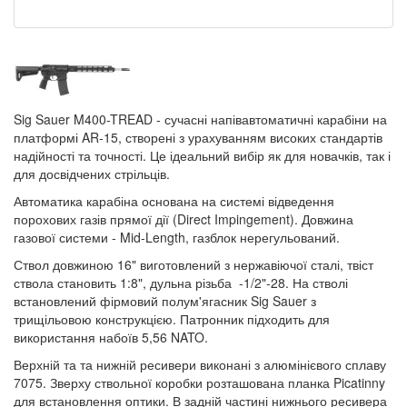
Sig Sauer M400-TREAD - сучасні напівавтоматичні карабіни на
платформі AR-15, створені з урахуванням високих стандартів
надійності та точності. Це ідеальний вибір як для новачків, так і
для досвідчених стрільців.
Автоматика карабіна основана на системі відведення
порохових газів прямої дії (Direct Impingement). Довжина
газової системи - Mid-Length, газблок нерегульований.
Ствол довжиною 16" виготовлений з нержавіючої сталі, твіст
ствола становить 1:8", дульна різьба -1/2"-28. На стволі
встановлений фірмовий полум'ягасник Sig Sauer з
трищільовою конструкцією. Патронник підходить для
використання набоїв 5,56 NATO.
Верхній та та нижній ресивери виконані з алюмінієвого сплаву
7075. Зверху ствольної коробки розташована ​​планка Picatinny
для встановлення оптики. В задній частині нижнього ресивера