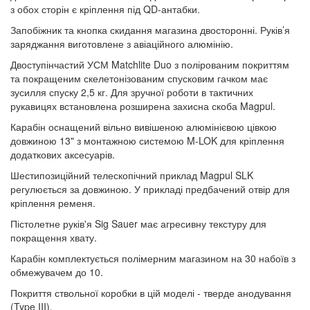
з обох сторін є кріплення під QD-антабки.
Запобіжник та кнопка скидання магазина двосторонні. Руків’я
заряджання виготовлене з авіаційного алюмінію.
Двоступінчастий УСМ Matchlite Duo з полірованим покриттям
та покращеним скелетонізованим спусковим гачком має
зусилля спуску 2,5 кг. Для зручної роботи в тактичних
рукавицях встановлена розширена захисна скоба Magpul.
Карабін оснащений вільно вивішеною алюмінієвою цівкою
довжиною 13" з монтажною системою M-LOK для кріплення
додаткових аксесуарів.
Шестипозиційний телескопічний приклад Magpul SLK
регулюється за довжиною. У прикладі предбачений отвір для
кріплення ременя.
Пістолетне руків'я Sig Sauer має агресивну текстуру для
покращення хвату.
Карабін комплектується полімерним магазином на 30 набоїв з
обмежувачем до 10.
Покриття ствольної коробки в цій моделі - тверде анодування
(Type III).