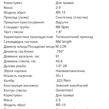
Користувач:
Для правші
Маса:
2.9
Модель зброї:
AR-15
Приклад (ложа):
Синтетика (пластик)
Прицільні пристосування:
Відсутні
Стандарт трубы:
Mil-Spec
Твіст ствола:
1:8"
Характеристики приклада/ложі:
Телескопічний приклад
Газовідвідна система:
Mid length
Діаметр кілець/Посадкове місце:
M-LOK
Диаметр газ.блока:
.750"
Довжина загальна, см:
91
Довжина ствола, см:
40,6
Дулова різьба:
1/2"-28
Зброя нарізна:
Напівавтоматична
Кількість патронів:
30+1
Калібр:
.223 Rem
Конструкція магазину:
Знімний коробчатий
Контур ствола:
Goverment
Користувач:
Для правші
Маса:
2.9
Модель зброї:
AR-15