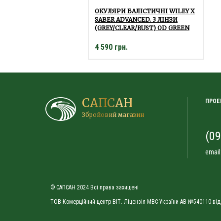
ОКУЛЯРИ БАЛІСТИЧНІ WILEY X
SABER ADVANCED. 3 ЛІНЗИ
(GREY/CLEAR/RUST) OD GREEN
4 590 грн.
САПСАН
ПРОЕ
Збройовий магазин
(09
email
© САПСАН 2024 Всі права захищені
ТОВ Комерційний центр ВІТ. Ліцензія МВС України АВ №540110 від