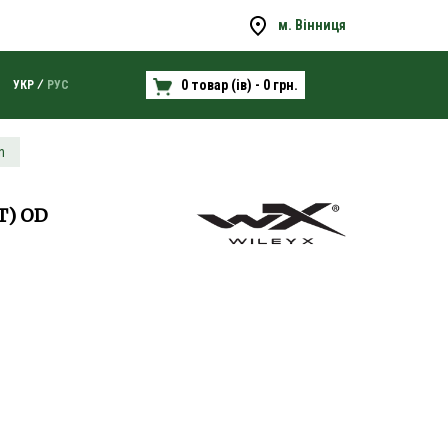
м. Вінниця
0 товар (ів) - 0 грн.
УКР
РУС
n
T) OD