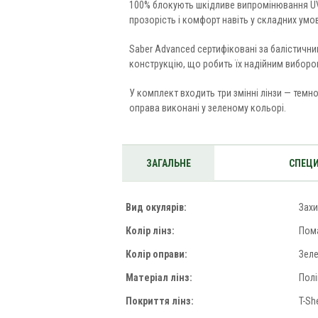
100% блокують шкідливе випромінювання UV
прозорість і комфорт навіть у складних умов
Saber Advanced сертифіковані за балістични
конструкцію, що робить їх надійним вибором
У комплект входить три змінні лінзи — темн
оправа виконані у зеленому кольорі.
ЗАГАЛЬНЕ
СПЕЦИ
Вид окулярів:
Захи
Колір лінз:
Пом
Колір оправи:
Зел
Матеріал лінз:
Пол
Покриття лінз:
T-She