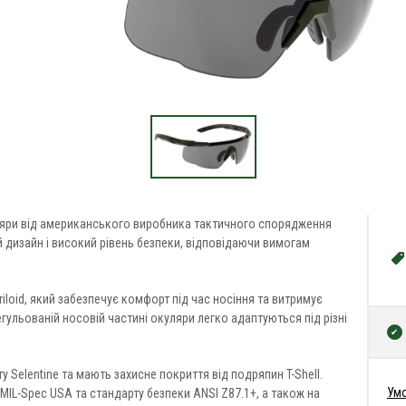
уляри від американського виробника тактичного спорядження
 дизайн і високий рівень безпеки, відповідаючи вимогам
iloid, який забезпечує комфорт під час носіння та витримує
гульованій носовій частині окуляри легко адаптуються під різні
у Selentine та мають захисне покриття від подряпин T-Shell.
Умо
IL-Spec USA та стандарту безпеки ANSI Z87.1+, а також на