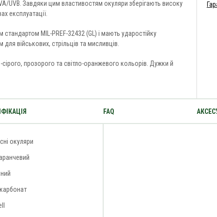
A/UVB. Завдяки цим властивостям окуляри зберігають високу
Гар
ах експлуатації.
м стандартом MIL-PREF-32432 (GL) і мають ударостійку
 для військових, стрільців та мисливців.
о-сірого, прозорого та світло-оранжевого кольорів. Дужки й
ФІКАЦІЯ
FAQ
АКСЕС
сні окуляри
аранчевий
ений
ікарбонат
ll