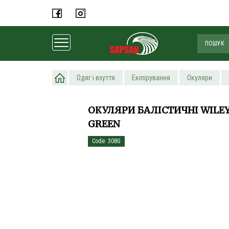
Головна
Одяг і взуття
Екіпірування
Окуляри
ОКУЛЯРИ БАЛІСТИЧНІ WILEY 
GREEN
Code: 308G