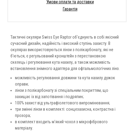
Умови оплати та доставки
Гарантія
Тактичні окуляри Swiss Eye Raptor об'єднують в собі якісний
сучасний дизайн, надійність і високий ступінь захисту. В
окулярах використовуються лінзи з полікарбонату, які не
б'ються, є регульований кронштейн з перестановкою
скелець і регулювання кута нахилу, а також можливість
встановлення знімного адаптера для офтальмологічних лінз.
можливість регулювання довжини та кута нахилу дужок
оправи;
лінзи з полікарбонату зі спеціальним покриттям, що
захищає їх від запотівання і подряпин;
100% захист від ультрафіолетового випромінювання;
три змінні лінзи в комплекті: сонцезахисна, контрастна і
прозора;
в комплект входить м'який чохол з мікрофібрового
матеріалу.