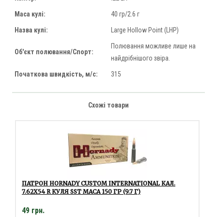
Маса кулі:
40 гр/2.6 г
Назва кулі:
Large Hollow Point (LHP)
Полювання можливе лише на
Об'єкт полювання/Спорт:
найдрібнішого звіра.
Початкова швидкість, м/с:
315
Схожі товари
ПАТРОН HORNADY CUSTOM INTERNATIONAL КАЛ.
7.62Х54 R КУЛЯ SST МАСА 150 ГР (9.7 Г)
49 грн.