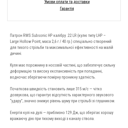
Умови оплати та доставки
Гарантія
Патрон RWS Subsonic HP калібру .22 LR (кулю типу LHP –
Large Hollow Point, маса 2,6 г / 40 гр.) спеціально створений
для тихого стрільби та максимальної ефективності на малій
дичині.
Куля має порожнину в носовій частині, що забезпечує сильну
деформацію та високу експансивність при попаданні,
водночас зберігаючи помірну проникну здатність.
Початкова швидкість становить лише 315 м/с — чітко
дозвукова, що гарантує відсутність характерного звукового
“удару”, значно знижує рівень шуму при стрільбі зі глушником.
Енергія кулі на дулі — приблизно 129 Дж, що зберігає хорошу
вражаючу дію при тихому виході з каналу ствола.