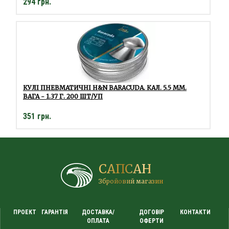
294 грн.
КУЛІ ПНЕВМАТИЧНІ H&N BARACUDA. КАЛ. 5.5 ММ.
ВАГА - 1.37 Г. 200 ШТ/УП
351 грн.
САПСАН
Збройовий магазин
ПРОЕКТ
ГАРАНТІЯ
ДОСТАВКА/
ДОГОВІР
КОНТАКТИ
ОПЛАТА
ОФЕРТИ