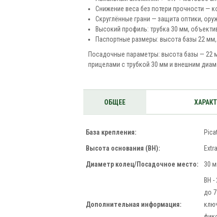
Снижение веса без потери прочности — к
Скруглённые грани — защита оптики, ору
Высокий профиль: трубка 30 мм, объекти
Паспортные размеры: высота базы 22 мм,
Посадочные параметры: высота базы — 22 м
прицелами с трубкой 30 мм и внешним диам
ОБЩЕЕ
ХАРАК
База крепления:
Pica
Высота основания (BH):
Extr
Диаметр колец/Посадочное место:
30 
BH -
до 7
Дополнительная информация:
клю
фик