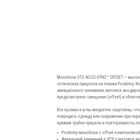
Моноблок UTG ACCU-SYNC™ OFFSET — высоко
оптических прицелов на планки Picatinny. 
авиационного алюминия, матовое анодиров
предусмотрено смещение (offset) и облегче
Все кромки и углы аккуратно скруглены, ч
повредить одежду или снаряжение при пер
прижим трубки прицела и повторяемость п
Picatinny-моноблок с offset-компоновко
Авиальный алюминий + ЧПУ + матовое ан