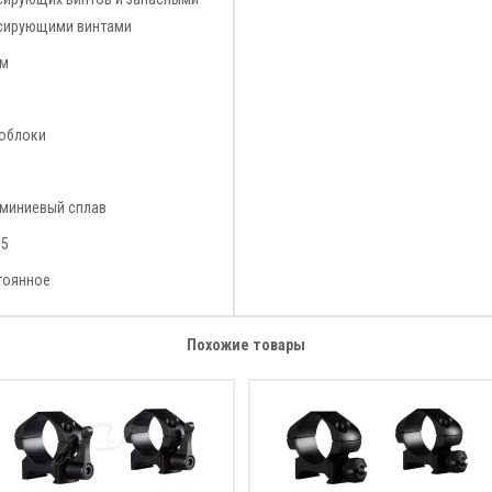
сирующими винтами
мм
облоки
миниевый сплав
15
тоянное
Похожие товары