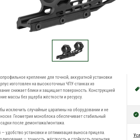
профильное крепление для точной, аккуратной установки
Корпус изготовлен на высокоточных ЧПУ-станках из
ание снижает блики и защищает поверхность. Конструкцией
ние массы без ущерба жёсткости и ресурсу.
тобы исключить случайные царапины на оборудовании и не
еноске. Геометрия моноблока обеспечивает стабильный
осадки после демонтажа/монтажа.
й — удобство установки и оптимизация выноса прицела.
Усл
одирование — точность, жёсткость и стойкость покрытия.