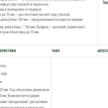
Гар
омфорт при стрельбе и переноске.
жия и экипировки от задиров.
в до 73 мм — достаточный просвет над стволом.
 длина базы 100 мм — предсказуемая посадка на оружии.
м, длина базы — 100 мм. Профиль — высокий; совместим с
етром объектива до 73 мм.
ТЕРИСТИКИ
ЧАВО
АКСЕС
tinny
a High
мм
 22 мм. Под объективы диаметром
3 мм. Комплектуется двумя
чами-"звездочками" для затяжки
сирующих винтов и запасными