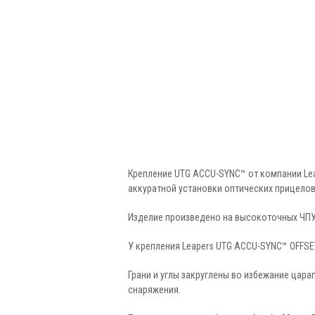
Крепление UTG ACCU-SYNC™ от компании Lea
аккуратной установки оптических прицелов н
Изделие произведено на высокоточных ЧПУ
У крепления Leapers UTG ACCU-SYNC™ OFFSE
Грани и углы закруглены во избежание цар
снаряжения.