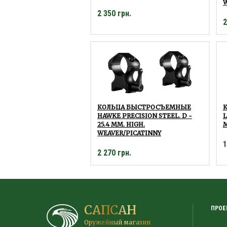
W
2 350 грн.
2
КОЛЬЦА БЫСТРОСЪЕМНЫЕ
HAWKE PRECISION STEEL. D -
L
25.4 ММ. HIGH.
WEAVER/PICATINNY
1
2 270 грн.
САПСАН
ПРОЕ
Оружейный магазин