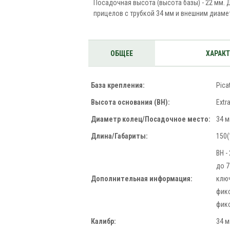
Посадочная высота (высота базы) - 22 мм. 
прицелов с трубкой 34 мм и внешним диаме
ОБЩЕЕ
ХАРАК
База крепления:
Pica
Высота основания (BH):
Extr
Диаметр колец/Посадочное место:
34 
Длина/Габариты:
150(
BH -
до 7
Дополнительная информация:
клю
фик
фик
Калибр:
34 