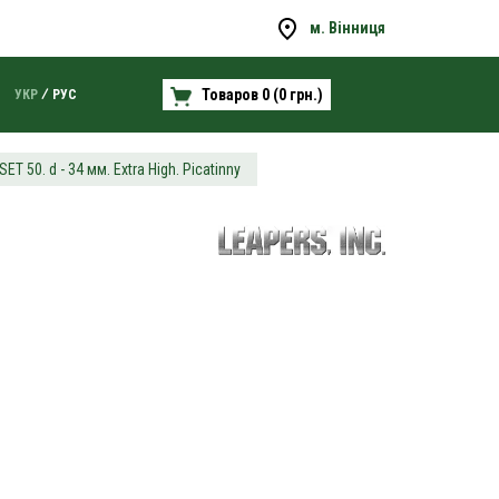
м. Вінниця
Товаров 0 (0 грн.)
УКР
РУС
50. d - 34 мм. Extra High. Picatinny