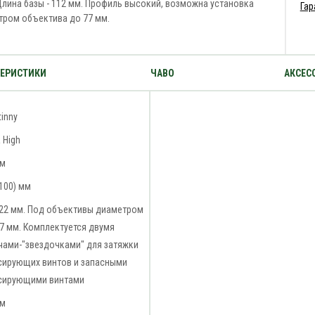
Длина базы - 112 мм. Профиль высокий, возможна установка
Гар
тром объектива до 77 мм.
ТЕРИСТИКИ
ЧАВО
АКСЕС
tinny
a High
мм
100) мм
 22 мм. Под объективы диаметром
7 мм. Комплектуется двумя
чами-"звездочками" для затяжки
сирующих винтов и запасными
сирующими винтами
мм