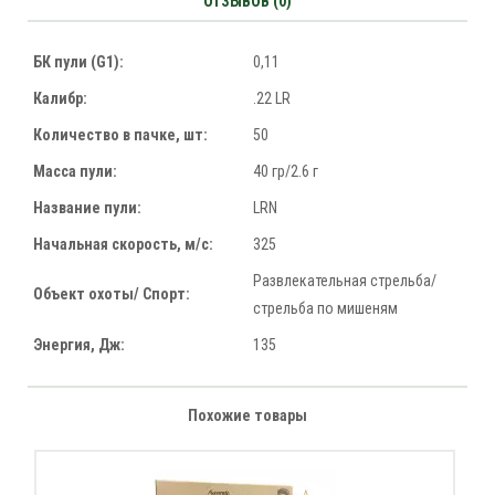
ОТЗЫВОВ (0)
БК пули (G1):
0,11
Калибр:
.22 LR
Количество в пачке, шт:
50
Масса пули:
40 гр/2.6 г
Название пули:
LRN
Начальная скорость, м/с:
325
Развлекательная стрельба/
Объект охоты/ Спорт:
стрельба по мишеням
Энергия, Дж:
135
Похожие товары