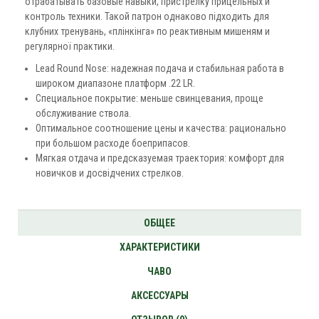
отрабатывать базовые навыки, пристрелку прицельных и
контроль техники. Такой патрон однаково підходить для
клубних тренувань, «плінкінга» по реактивным мишеням и
регулярної практики.
Lead Round Nose: надежная подача и стабильная работа в
широком диапазоне платформ .22 LR.
Специальное покрытие: меньше свинцевания, проще
обслуживание ствола.
Оптимальное соотношение цены и качества: рационально
при большом расходе боеприпасов.
Мягкая отдача и предсказуемая траектория: комфорт для
новичков и досвідчених стрелков.
ОБЩЕЕ
ХАРАКТЕРИСТИКИ
ЧАВО
АКСЕССУАРЫ