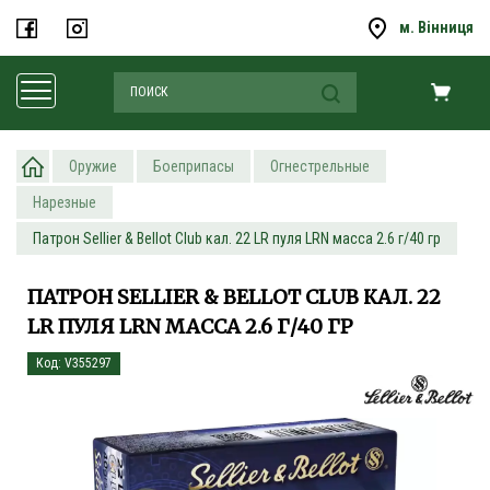
м. Вінниця
Оружие
Боеприпасы
Огнестрельные
Нарезные
Патрон Sellier & Bellot Club кал. 22 LR пуля LRN масса 2.6 г/40 гр
ПАТРОН SELLIER & BELLOT CLUB КАЛ. 22
LR ПУЛЯ LRN МАССА 2.6 Г/40 ГР
Код: V355297