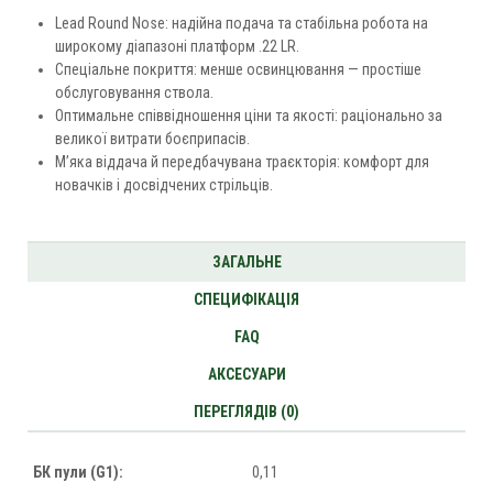
Lead Round Nose: надійна подача та стабільна робота на
широкому діапазоні платформ .22 LR.
Спеціальне покриття: менше освинцювання — простіше
обслуговування ствола.
Оптимальне співвідношення ціни та якості: раціонально за
великої витрати боєприпасів.
М’яка віддача й передбачувана траєкторія: комфорт для
новачків і досвідчених стрільців.
ЗАГАЛЬНЕ
СПЕЦИФІКАЦІЯ
FAQ
АКСЕСУАРИ
ПЕРЕГЛЯДІВ (0)
БК пули (G1):
0,11