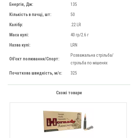
Енергія, Дж:
135
Кількість в пачці, шт:
50
Калібр:
.22 LR
Маса кулі:
40 гр/2.6 г
Назва кулі:
LRN
Розважальна стрільба/
Об'єкт полювання/Спорт:
стрільба по мішенях
Початкова швидкість, м/с:
325
Схожі товари