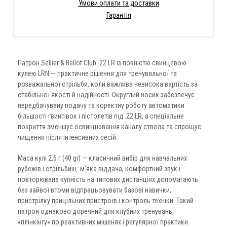
Умови оплати та доставки
Гарантія
Патрон Sellier & Bellot Club .22 LR із повністю свинцевою
кулею LRN — практичне рішення для тренувальної та
розважальної стрільби, коли важлива невисока вартість за
стабільної якості й надійності. Округлий носик забезпечує
передбачувану подачу та коректну роботу автоматики
більшості гвинтівок і пістолетів під .22 LR, а спеціальне
покриття зменшує освинцювання каналу ствола та спрощує
чищення після інтенсивних сесій.
Маса кулі 2,6 г (40 gr) — класичний вибір для навчальних
рубежів і стрільбищ: м’яка віддача, комфортний звук і
повторювана купність на типових дистанціях допомагають
без зайвої втоми відпрацьовувати базові навички,
пристрілку прицільних пристроїв і контроль техніки. Такий
патрон однаково доречний для клубних тренувань,
«плінкінгу» по реактивних мішенях і регулярної практики.