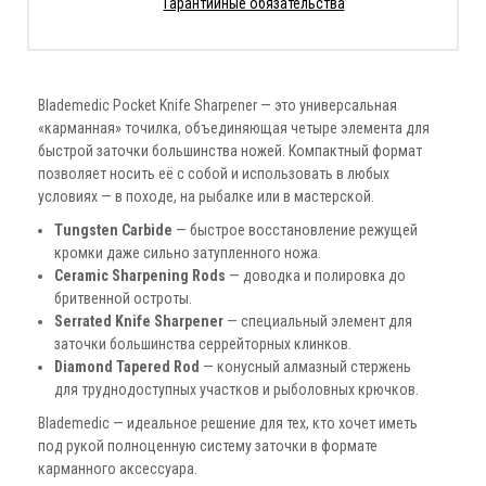
Гарантийные обязательства
Blademedic Pocket Knife Sharpener — это универсальная
«карманная» точилка, объединяющая четыре элемента для
быстрой заточки большинства ножей. Компактный формат
позволяет носить её с собой и использовать в любых
условиях — в походе, на рыбалке или в мастерской.
Tungsten Carbide
— быстрое восстановление режущей
кромки даже сильно затупленного ножа.
Ceramic Sharpening Rods
— доводка и полировка до
бритвенной остроты.
Serrated Knife Sharpener
— специальный элемент для
заточки большинства серрейторных клинков.
Diamond Tapered Rod
— конусный алмазный стержень
для труднодоступных участков и рыболовных крючков.
Blademedic — идеальное решение для тех, кто хочет иметь
под рукой полноценную систему заточки в формате
карманного аксессуара.