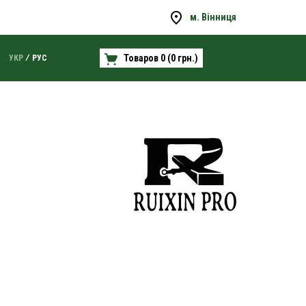
м. Вінниця
Товаров 0 (0 грн.)
УКР
РУС