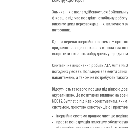
конструкцію зброї.
Замикання ствола здійснюється бойовими уп
фіксацію під час пострілу і стабільну робо
виконує цикл перезаряджання, включно з ви
патронник.
Одна з переваг інерційної системи — прості
приділяють чищенню каналу ствола і, за пот
скоротити кількість забруднень усередині 
Синтетичне виконання робить ATA Arms NEO1
погодних умовах. Полімерні елементи стійкі
навантажень, а також не потребують такого
Відсутність газового поршня під цівкою до
акуратнішою. Це позитивно впливає на зовн
NEO12 Synthetic підійде користувачам, яки
системою, простою конструкцією і практич
інерційна система працює чистіше порів
проста конструкція полегшує обслуговува