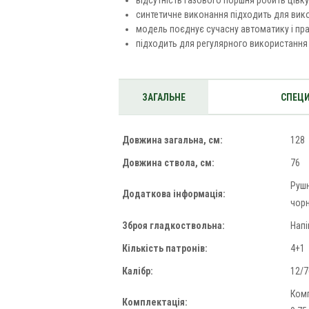
відсутність газового поршня робить цівк
синтетичне виконання підходить для вико
модель поєднує сучасну автоматику і пра
підходить для регулярного використання 
ЗАГАЛЬНЕ
СПЕЦИ
Довжина загальна, см:
128
Довжина ствола, см:
76
Рушн
Додаткова інформація:
чорн
Зброя гладкоствольна:
Нап
Кількість патронів:
4+1
Калібр:
12/7
Комп
Комплектація: