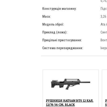
0,75
Конструкція магазину:
Підс
Маса:
3,26
Модель зброї:
Ata 
Приклад (ложа):
Синт
Прицільні пристосування:
Вент
Система перезаряджання:
Інер
РУШНИЦЯ HATSAN BTS 12 КАЛ.
Р
12/76 56 СМ. BLACK
S