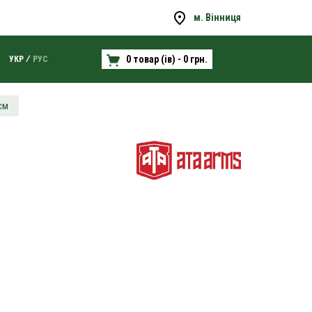
м. Вінниця
0 товар (ів) - 0 грн.
УКР
РУС
см