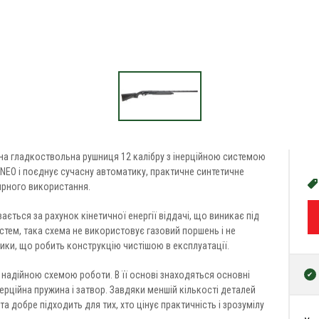
на гладкоствольна рушниця 12 калібру з інерційною системою
NEO і поєднує сучасну автоматику, практичне синтетичне
ярного використання.
ється за рахунок кінетичної енергії віддачі, що виникає під
систем, така схема не використовує газовий поршень і не
ики, що робить конструкцію чистішою в експлуатації.
 надійною схемою роботи. В її основі знаходяться основні
нерційна пружина і затвор. Завдяки меншій кількості деталей
а добре підходить для тих, хто цінує практичність і зрозумілу