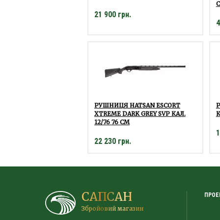
С
21 900 грн.
4
РУШНИЦЯ HATSAN ESCORT
Р
XTREME DARK GREY SVP КАЛ.
К
12/76 76 СМ
1
22 230 грн.
САПСАН
ПРОЕ
Збройовий магазин