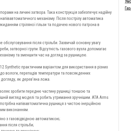
Умо
Гар
орами на личині затвора. Така конструкція забезпечує надійну
ту напівавтоматичного механізму. Після пострілу автоматика
киданням стріляної гільзи та подачею нового патрона в
ше обслуговування після стрільби. Зазвичай основну увагу
реби, затворної групи. Відсутність газового вузла допомагає
механізму та зменшити час на догляд за рушницею.
2 Synthetic практичним варіантом для використання в різних
 до вологи, перепадів температури та повсякденних
 догляду, як дерев’яна ложа.
зволяє зробити передню частину рушниці тоншою та
ішній вигляд моделі та робить утримання зручнішим. ATA Arms
м потрібна напівавтоматична рушниця з чистою інерційною
ним виконанням.
няно з газовідвідною автоматикою;
ння після стрільби;