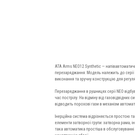
ATA Arms NEO12 Synthetic — напівавтоматич
перезаряджання. Модель належить до серії 
виконання та зручну конструкцію для регул
Перезаряджання в рушницях серії NEO відбува
час пострілу. На відміну від газовідвідних 
відводить порохові гази в механізм автомат
Інерційна система відрізняється простою та
елементи затворної групи: затворна рама, і
така автоматика простіша в обслуговуванні т