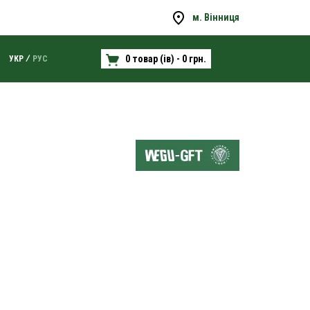
м. Вінниця
0 товар (ів) - 0 грн.
УКР
РУС