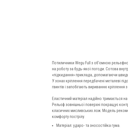
Потиличники Wegu Full з об’ємною рельєфно
на роботу за будь-якої погоди. Сотова внут
«підкидання» приклада, допомагаючи швидше
У зонах кріплення передбачені металеві пі
гвинтів і запобігають вириванню кріплення з
Еластичний матеріал надійно тримається на 
Рельєф зовнішньої поверхні покращує контр
класичних мисливських лож. Модель рекоме
комфорту пострілу.
Матеріал: ударо- та зносостійка гума.