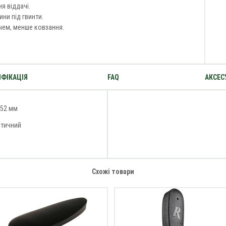
я віддачі.
ини під гвинти.
ечем, менше ковзання.
ФІКАЦІЯ
FAQ
АКСЕС
х52 мм
стичний
Схожі товари