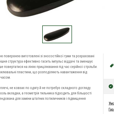
ю поверхнею виготовлені зі зносостійкої гуми та розраховані
рішня структура ефективно гасить імпульс віддачі та зменшує
 повертатися на лінію прицілювання під час серійної стрільби.
дсилювальні пластини, що розподіляють навантаження від
 часом.
плечі, не ковзає по одягу й не потребує складного догляду.
оль вкладки, а геометрія тильника підходить для більшості
ндована для заміни штатних потиличників і підвищення
Умо
Гар