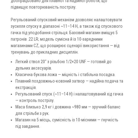
доопрацьовано для плавної та надійної роботи, що
підвищує повторюваність пострілу.
Регульований спусковий механізм дозволяє налаштовувати
зусилля спуску в діапазоні ~11–14 Н, а також хід спускового
гачка під уподобання стрільця. Базовий магазин вміщує 5
патронів .22 LR; модель сумісна й із 10-зарядними
магазинами CZ, що розширює сценарії використання — від
тренувань до прикладних дисциплін.
Легкий ствол 20″ з різьбою 1/2×20 UNF — готовий до
дульних аксесуарів.
Класична букова ложа — міцність і стабільна посадка.
Плавний поздовжньо-ковзний затвор — надійна подача та
екстракція.
Регульований спуск (~11–14 Н) і налаштовуваний хід гачка
— контроль пострілу.
Маса близько 2,9 кг і довжина ~980 мм — зручний баланс
для стрільби з рук.
Магазин на 5 місць, сумісність із 10-місними — гнучкість
під завдання.