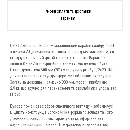
Умови оплати та доставки
Гарантія
CZ 457 American Beech — мисливський карабін калібру .22 LR
з легким 20-дюймовим стволом і 5-зарядним магазином, що
поєднує класичний дизайн і високу точність. Варіант із
лінійки CZ 457 із традиційною дерев’яною ложою з бука.
Ствол довжиною 508 мм (20″) має дульну різьбу 1/2×20 UNF
для встановлення саундмодератора або інших аксесуарів.
Загальна довжина — близько 980 мм, маса — приблизно
2,9 кг, що зручно для перенесення та стрільби як з упора, так
і з рук.
Букова ложа надає зброї класичного вигляду й забезпечує
міцність конструкції. Ергономічна форма приклада та його
довжина близько 355 мм гарантують комфортний хват і
зручність при прицілюванні. Поздовжньо-ковзний затвор