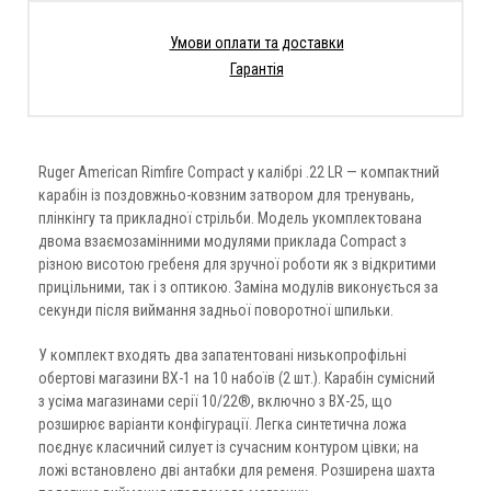
Умови оплати та доставки
Гарантія
Ruger American Rimfire Compact у калібрі .22 LR — компактний
карабін із поздовжньо-ковзним затвором для тренувань,
плінкінгу та прикладної стрільби. Модель укомплектована
двома взаємозамінними модулями приклада Compact з
різною висотою гребеня для зручної роботи як з відкритими
прицільними, так і з оптикою. Заміна модулів виконується за
секунди після виймання задньої поворотної шпильки.
У комплект входять два запатентовані низькопрофільні
обертові магазини BX-1 на 10 набоїв (2 шт.). Карабін сумісний
з усіма магазинами серії 10/22®, включно з BX-25, що
розширює варіанти конфігурації. Легка синтетична ложа
поєднує класичний силует із сучасним контуром цівки; на
ложі встановлено дві антабки для ременя. Розширена шахта