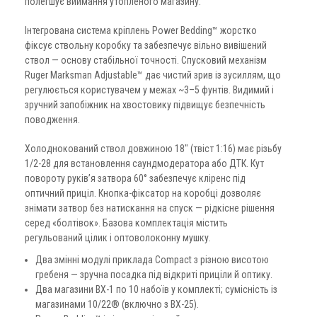
полегшує виймання утопленого магазину.
Інтегрована система кріплень Power Bedding™ жорстко
фіксує ствольну коробку та забезпечує вільно вивішений
ствол — основу стабільної точності. Спусковий механізм
Ruger Marksman Adjustable™ дає чистий зрив із зусиллям, що
регулюється користувачем у межах ~3–5 фунтів. Видимий і
зручний запобіжник на хвостовику підвищує безпечність
поводження.
Холоднокований ствол довжиною 18″ (твіст 1:16) має різьбу
1/2-28 для встановлення саундмодератора або ДТК. Кут
повороту руків’я затвора 60° забезпечує кліренс під
оптичний приціл. Кнопка-фіксатор на коробці дозволяє
знімати затвор без натискання на спуск — рідкісне рішення
серед «болтівок». Базова комплектація містить
регульований цілик і оптоволоконну мушку.
Два змінні модулі приклада Compact з різною висотою
гребеня — зручна посадка під відкриті приціли й оптику.
Два магазини BX-1 по 10 набоїв у комплекті; сумісність із
магазинами 10/22® (включно з BX-25).