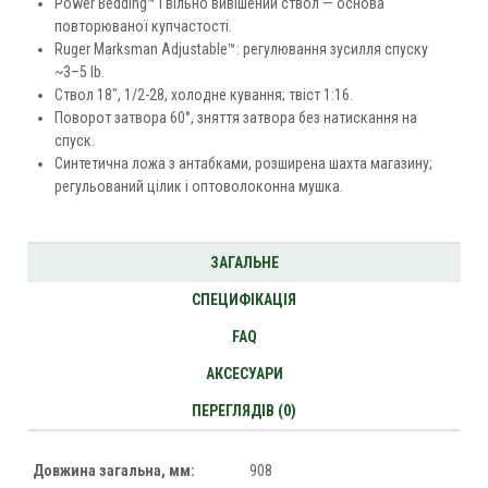
Power Bedding™ і вільно вивішений ствол — основа
повторюваної купчастості.
Ruger Marksman Adjustable™: регулювання зусилля спуску
~3–5 lb.
Ствол 18″, 1/2-28, холодне кування; твіст 1:16.
Поворот затвора 60°, зняття затвора без натискання на
спуск.
Синтетична ложа з антабками, розширена шахта магазину;
регульований цілик і оптоволоконна мушка.
ЗАГАЛЬНЕ
СПЕЦИФІКАЦІЯ
FAQ
АКСЕСУАРИ
ПЕРЕГЛЯДІВ (0)
Довжина загальна, мм:
908