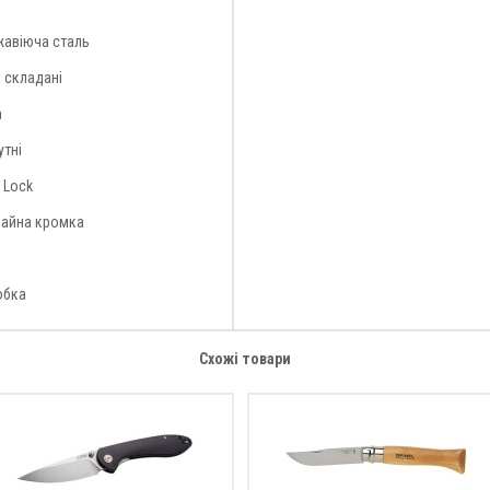
жавіюча сталь
 складані
n
утні
 Lock
чайна кромка
обка
Схожі товари