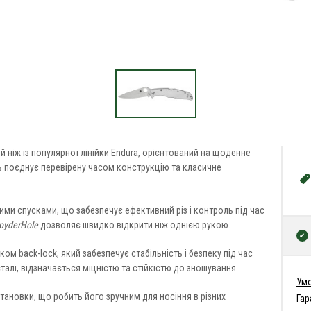
ий ніж із популярної лінійки Endura, орієнтований на щоденне
ль поєднує перевірену часом конструкцію та класичне
ими спусками, що забезпечує ефективний різ і контроль під час
pyderHole
дозволяє швидко відкрити ніж однією рукою.
м back-lock, який забезпечує стабільність і безпеку під час
талі, відзначається міцністю та стійкістю до зношування.
Умо
ановки, що робить його зручним для носіння в різних
Гар