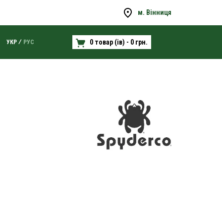
м. Вінниця
0 товар (ів) - 0 грн.
УКР
РУС