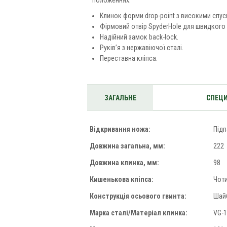
положеннях.
Клинок форми drop-point з високими спус
Фірмовий отвір SpyderHole для швидкого 
Надійний замок back-lock.
Руків’я з нержавіючої сталі.
Переставна кліпса.
ЗАГАЛЬНЕ
СПЕЦИ
Відкривання ножа:
Підп
Довжина загальна, мм:
222
Довжина клинка, мм:
98
Кишенькова кліпса:
Чот
Конструкція осьового гвинта:
Шай
Марка сталі/Матеріал клинка:
VG-