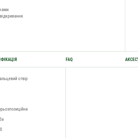
ками.
відкривання.
ФІКАЦІЯ
FAQ
АКСЕС
альцевий отвір
ирьохпозиційна
ба
10