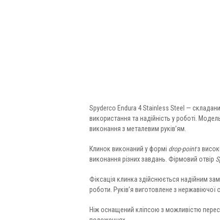
Spyderco Endura 4 Stainless Steel — складан
використання та надійність у роботі. Моде
виконання з металевим руків’ям.
Клинок виконаний у формі
drop-point
з висок
виконання різних завдань. Фірмовий отвір
S
Фіксація клинка здійснюється надійним замко
роботи. Руків’я виготовлене з нержавіючої с
Ніж оснащений кліпсою з можливістю перест