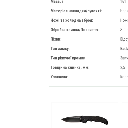
Маса, г:
161
Матеріал накладки/рукояті:
Нер
Ножі та холодна зброя:
Ножі
Обробка клинка/Покриття:
Sati
Піхви:
Відс
Тип замку:
Back
Тип ріжучої кромки:
Зви
Товщина клинка, мм:
2,5
Упаковка:
Кор