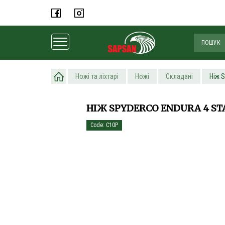
Головна
Ножі та ліхтарі
Ножі
Складані
Ніж S
НІЖ SPYDERCO ENDURA 4 STA
Code: C10P