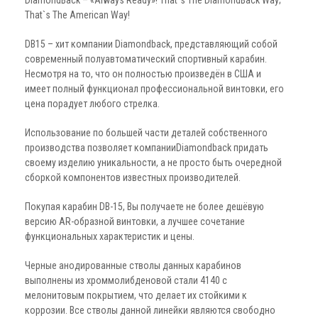
DiamondBack – «Always Ready»! That`s The DiamondBack Way;
That`s The American Way!
DB15 – хит компании Diamondback, представляющий собой
современный полуавтоматический спортивный карабин.
Несмотря на то, что он полностью произведён в США и
имеет полный функционал профессиональной винтовки, его
цена порадует любого стрелка.
Использование по большей части деталей собственного
производства позволяет компанииDiamondback придать
своему изделию уникальности, а не просто быть очередной
сборкой компонентов известных производителей.
Покупая карабин DB-15, Вы получаете не более дешёвую
версию AR-образной винтовки, а лучшее сочетание
функциональных характеристик и цены.
Черные анодированные стволы данных карабинов
выполнены из хроммолибденовой стали 4140 с
мелонитовым покрытием, что делает их стойкими к
коррозии. Все стволы данной линейки являются свободно