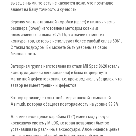
вывешенными, то есть не касаются ложи, что позитивно
влияет на Вашу точность и кучность.
Верхняя часть ствольной коробки (upper) и нижняя часть
ресивера (lower) изготовлена методом ковки из
алюминиевого сплава 7075 Т6, в отличии от многих
конкурентов, которые используют более слабый сплав 6061.
С таким подходом, Вы можете быть уверены за свою
безопасность.
Затворная группа изготовлена из стали Mil Spec 8620 (сталь
конструкционная легированная) и была подвергнута
магнитной дефектоскопии, т.е. производитель убедился, что
затвор не имеет трещин и дефектов.
Затвор произведён опытной американской компанией
Azimuth, которая обещает повторяемость на уровне 99,9%.
Алюминиевое цевьё карабина (12”) имеет модульную
крепежную систему M-LOK, которая позволяет быстро
устанавливать различные аксессуары. Алюминиевое цевье
имеет уменьшенный профиль(в центральной части