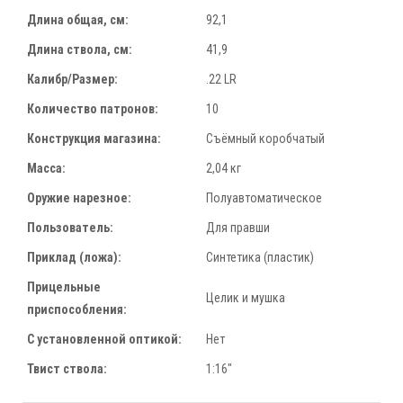
Длина общая, см:
92,1
Длина ствола, см:
41,9
Калибр/Размер:
.22 LR
Количество патронов:
10
Конструкция магазина:
Съёмный коробчатый
Масса:
2,04 кг
Оружие нарезное:
Полуавтоматическое
Пользователь:
Для правши
Приклад (ложа):
Синтетика (пластик)
Прицельные
Целик и мушка
приспособления:
С установленной оптикой:
Нет
Твист ствола:
1:16"